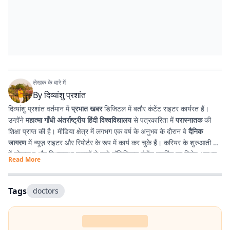
लेखक के बारे में
By
दिव्यांशु प्रशांत
दिव्यांशु प्रशांत वर्तमान में
प्रभात खबर
डिजिटल में बतौर कंटेंट राइटर कार्यरत हैं।
उन्होंने
महात्मा गाँधी अंतर्राष्ट्रीय हिंदी विश्वविद्यालय
से पत्रकारिता में
परास्नातक
की
शिक्षा प्राप्त की है। मीडिया क्षेत्र में लगभग एक वर्ष के अनुभव के दौरान वे
दैनिक
जागरण
में न्यूज़ राइटर और रिपोर्टर के रूप में कार्य कर चुके हैं। करियर के शुरुआती दौर
में लोकसभा और विधानसभा चुनावों से जुड़े पॉलिटिकल कंटेंट राइटिंग का विशेष अनुभव
Read More
प्राप्त किया। इसके अतिरिक्त उन्होंने
टी. एन. बी. कॉलेज
से हिंदी साहित्य में
स्नातक
किया है, जिसके कारण साहित्य, पठन-पाठन, लेखन और कविता-सृजन में उनकी विशेष
रुचि है। सटीक, निष्पक्ष और प्रभावशाली लेखन के माध्यम से पाठकों तक विश्वसनीय
Tags
doctors
जानकारी पहुँचाना उनकी पेशेवर पहचान है।