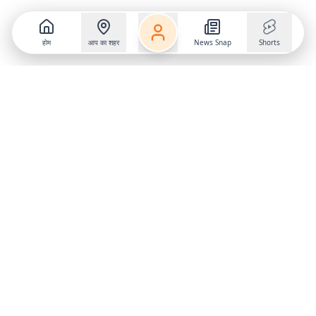
होम
आप का शहर
News Snap
Shorts
Follow us on
X
Download Mobile App
State
›
Jharkhand
›
Hindi News
Gumla News
Bihar News
Dumka News