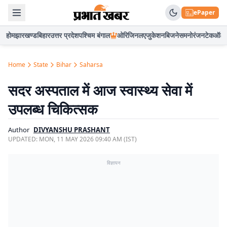
ePaper
होम
झारखण्ड
बिहार
उत्तर प्रदेश
पश्चिम बंगाल
ओरिजिनल
एजुकेशन
बिजनेस
मनोरंजन
टेक
ऑटो
Home
State
Bihar
Saharsa
सदर अस्पताल में आज स्वास्थ्य सेवा में
उपलब्ध चिकित्सक
Author
DIVYANSHU PRASHANT
UPDATED:
MON, 11 MAY 2026 09:40 AM (IST)
विज्ञापन