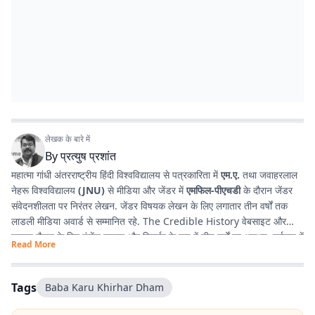
लेखक के बारे में
By
प्रत्युष प्रशांत
महात्मा गांधी अंतरराष्ट्रीय हिंदी विश्वविद्यालय से पत्रकारिता में
एम.ए.
तथा जवाहरलाल
नेहरू विश्वविद्यालय
(JNU)
से मीडिया और जेंडर में
एमफिल-पीएचडी
के दौरान जेंडर
संवेदनशीलता पर निरंतर लेखन. जेंडर विषयक लेखन के लिए लगातार तीन वर्षों तक
लाडली मीडिया अवार्ड से सम्मानित रहे. The Credible History वेबसाइट और
यूट्यूब चैनल के लिए कंटेंट राइटर और रिसर्चर के रूप में तीन वर्षों का अनुभव. वर्तमान में
Read More
प्रभात खबर डिजिटल
, बिहार में राजनीति और समसामयिक मुद्दों पर लेखन कर रहे हैं.
किताबें पढ़ने, वायलिन बजाने और कला-साहित्य में गहरी रुचि रखते हैं तथा बिहार को
सामाजिक, सांस्कृतिक और राजनीतिक दृष्टि से समझने में विशेष दिलचस्पी.
Tags
Baba Karu Khirhar Dham