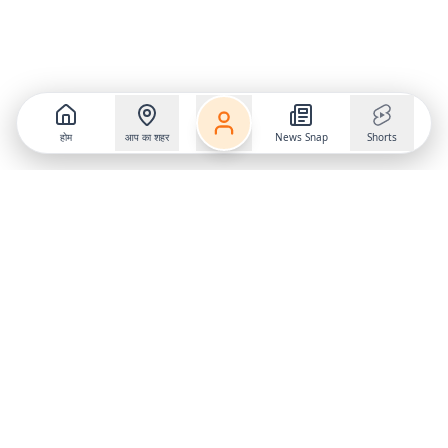
होम
आप का शहर
News Snap
Shorts
Follow us on
X
Download Mobile App