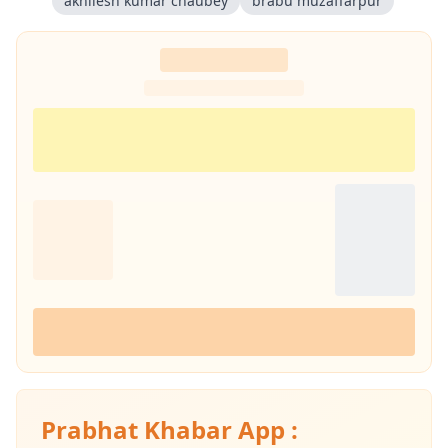
akhilesh kumar chaubey
brabu muzaffarpur
Prabhat Khabar App :