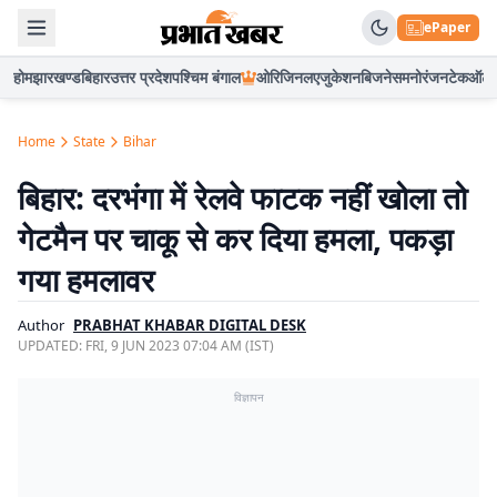
ePaper
होम
झारखण्ड
बिहार
उत्तर प्रदेश
पश्चिम बंगाल
ओरिजिनल
एजुकेशन
बिजनेस
मनोरंजन
टेक
ऑटो
Home
State
Bihar
बिहार: दरभंगा में रेलवे फाटक नहीं खोला तो
गेटमैन पर चाकू से कर दिया हमला, पकड़ा
गया हमलावर
Author
PRABHAT KHABAR DIGITAL DESK
UPDATED:
FRI, 9 JUN 2023 07:04 AM (IST)
विज्ञापन