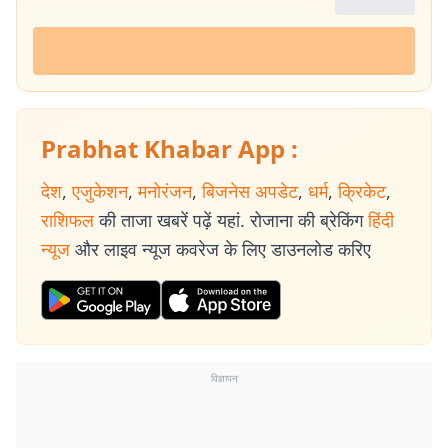
Prabhat Khabar App :
देश
,
एजुकेशन
,
मनोरंजन
,
बिजनेस अपडेट
,
धर्म
,
क्रिकेट
,
राशिफल
की ताजा खबरें पढ़ें यहां. रोजाना की ब्रेकिंग
हिंदी
न्यूज
और लाइव न्यूज कवरेज के लिए डाउनलोड करिए
विज्ञापन