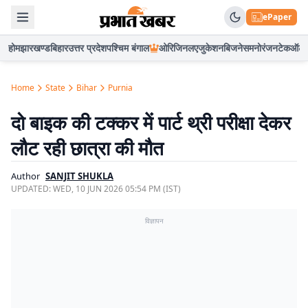
ePaper
होम
झारखण्ड
बिहार
उत्तर प्रदेश
पश्चिम बंगाल
ओरिजिनल
एजुकेशन
बिजनेस
मनोरंजन
टेक
ऑटो
Home
State
Bihar
Purnia
दो बाइक की टक्कर में पार्ट थ्री परीक्षा देकर
लौट रही छात्रा की मौत
Author
SANJIT SHUKLA
UPDATED:
WED, 10 JUN 2026 05:54 PM (IST)
विज्ञापन