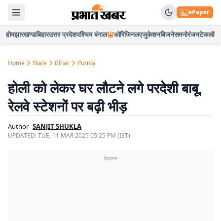
ePaper
होम
झारखण्ड
बिहार
उत्तर प्रदेश
पश्चिम बंगाल
ओरिजिनल
एजुकेशन
बिजनेस
मनोरंजन
टेक
ऑटो
Home
State
Bihar
Purnia
होली को लेकर घर लौटने लगे परदेशी बाबू,
रेलवे स्टेशनों पर बढ़ी भीड़
Author
SANJIT SHUKLA
UPDATED:
TUE, 11 MAR 2025 05:25 PM (IST)
विज्ञापन