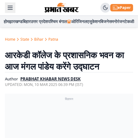
ePaper
होम
झारखण्ड
बिहार
उत्तर प्रदेश
पश्चिम बंगाल
ओरिजिनल
एजुकेशन
बिजनेस
मनोरंजन
टेक
ऑटो
Home
State
Bihar
Patna
आरकेडी कॉलेज के प्रशासनिक भवन का
आज मंगल पांडेय करेंगे उद्घाटन
Author
PRABHAT KHABAR NEWS DESK
UPDATED:
MON, 10 MAR 2025 06:39 PM (IST)
विज्ञापन