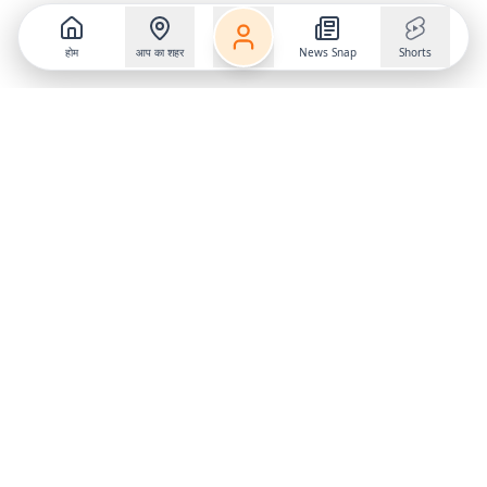
होम
आप का शहर
News Snap
Shorts
Follow us on
X
Download Mobile App
State
›
Jharkhand
›
Hindi News
Gumla News
Bihar News
Dumka News