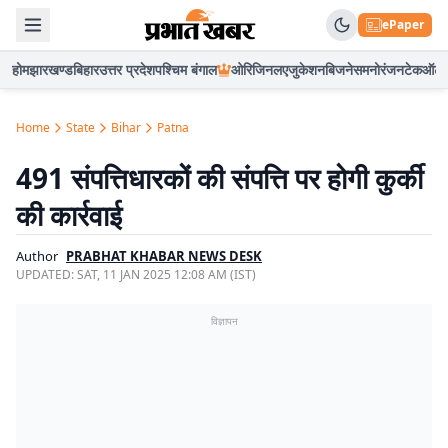
ePaper
होम
झारखण्ड
बिहार
उत्तर प्रदेश
पश्चिम बंगाल
ओरिजिनल
एजुकेशन
बिजनेस
मनोरंजन
टेक
ऑटो
Home
State
Bihar
Patna
491 संपत्तिधारकों की संपत्ति पर होगी कुर्की
की कार्रवाई
Author
PRABHAT KHABAR NEWS DESK
UPDATED:
SAT, 11 JAN 2025 12:08 AM (IST)
विज्ञापन