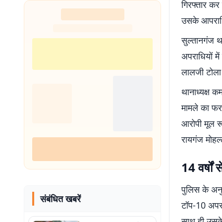
गिरफ्तार कर
शुरू
उसके आपराधि
सुल्तानगंज थ
अपराधियों मे
लालजी टोला 
थानाध्यक्ष क
मामले का फरा
आरोपी मूल रू
रायगंज मोहल्
14 वर्षों 
पुलिस के अन
संबंधित खबरें
टॉप-10 अपराध
साथ ही उसक