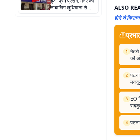
हुआ प्रेम प्रसंग, मनेर की
ALSO RE
नाबालिग लुधियाना से
बरामद, जांच जारी
होने से किसान
प्रभा
मेट्र
1
की ओ
पटना 
2
मजदूर
EO वि
3
सबकु
पटना 
4