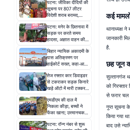
पटना: जीविका दीदियों की
सूचना पर 807 लीटर
कई मामलों
विदेशी शराब बरामद,
माफियाओं में हड़कंप
पटना: मनेर के छितनावा में
थानाध्यक्ष न
सड़क पर करते समय
जानकारी मिल
हादसा, अज्ञात वाहन की
चपेट में ओन से किशोर की
है.
बिहार न्यायिक अकादमी के
मौत
पास अतिक्रमण पर
छह जून क
हाईकोर्ट सख्त, कहा-आप
ही मुश्किल खड़ी करते हैं व
तेज रफ्तार कार डिवाइडर
सुल्तानगंज थ
फिर उसी के पीछे भागते हैं
से टकराकर सड़क किनारे
को गिरफ्तार 
खड़े ऑटो में मारी टक्कर,
चालक समेत पांच घायल
से फरार चल 
एमडीएम की दाल में
निकला कीड़ा, बच्चों ने
गुप्त सूचना 
फेंका खाना; उस्मानचक
किया गया था.
मध्य विद्यालय में
पटना: रॉन्ग नंबर से शुरू
बाद उसे न्या
अभिभावकों का हंगामा