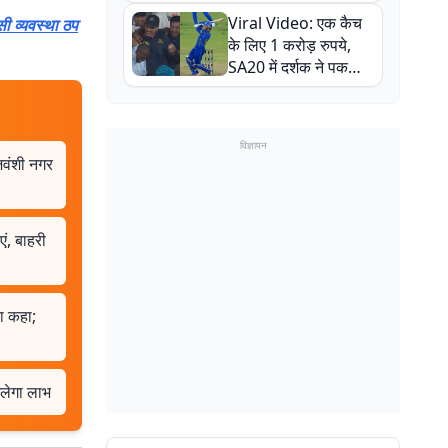
न्यूजीलैंड सीरीज से पहले
Viral Video: एक कैच
ी व्यवस्था ठप
बाल-बाल बचे
के लिए 1 करोड़ रुपये,
SA20 में दर्शक ने पकड़ा
एक हाथ से गजब का कैच
विज्ञापन
ाजवंशी नगर
एं, बाहरी
या कहा;
िलेगा लाभ