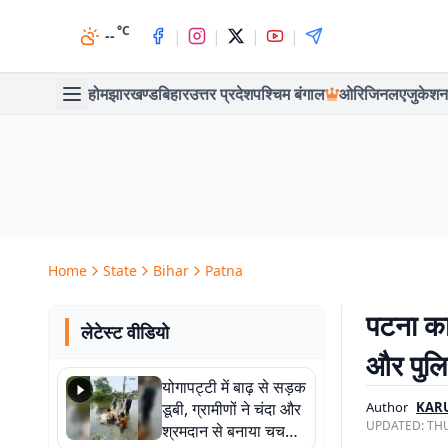
°C
|
|
|
|
--
होम
झारखण्ड
बिहार
उत्तर प्रदेश
पश्चिम बंगाल
ओरिजिनल
एजुकेशन
Home
State
Bihar
Patna
पटना का
लेटेस्ट वीडियो
और पुलि
योगापट्टी में बाढ़ से सड़क
डूबी, ग्रामीणों ने चंदा और
Author
KAR
UPDATED:
THU
श्रमदान से बनाया चचरी