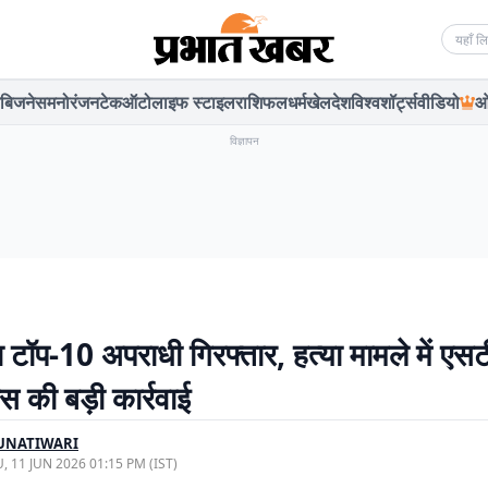
Searc
बिजनेस
मनोरंजन
टेक
ऑटो
लाइफ स्टाइल
राशिफल
धर्म
खेल
देश
विश्व
शॉर्ट्स
वीडियो
ओ
विज्ञापन
 टॉप-10 अपराधी गिरफ्तार, हत्या मामले में एस
स की बड़ी कार्रवाई
UNATIWARI
, 11 JUN 2026 01:15 PM (IST)