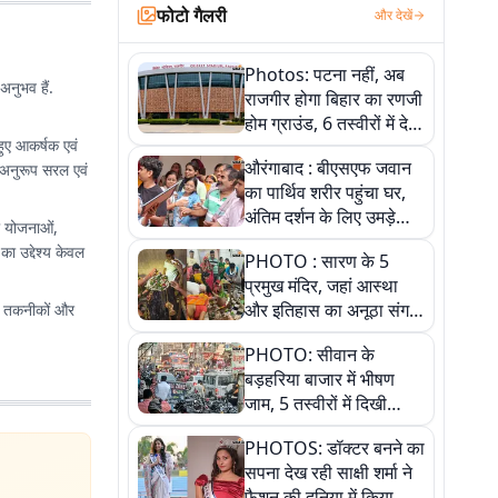
फोटो गैलरी
और देखें
Photos: पटना नहीं, अब
अनुभव हैं.
राजगीर होगा बिहार का रणजी
होम ग्राउंड, 6 तस्वीरों में देखें
हुए आकर्षक एवं
नए स्टेडियम की पूरी कहानी
औरंगाबाद : बीएसएफ जवान
 अनुरूप सरल एवं
का पार्थिव शरीर पहुंचा घर,
अंतिम दर्शन के लिए उमड़े
री योजनाओं,
लोग
ा उद्देश्य केवल
PHOTO : सारण के 5
प्रमुख मंदिर, जहां आस्था
और इतिहास का अनूठा संगम,
ई तकनीकों और
तस्वीरों में जानिए
PHOTO: सीवान के
बड़हरिया बाजार में भीषण
जाम, 5 तस्वीरों में दिखी
अव्यवस्था
PHOTOS: डॉक्टर बनने का
सपना देख रही साक्षी शर्मा ने
फैशन की दुनिया में किया