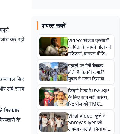
वायरल खबरें
पूर्ण
 जांच कर रही
Video: भाजपा प्रत्याशी
के पिता के सामने नोटों की
गड्डियां, वायरल वीडियो
से राजनीति में उबाल,
पहाड़ों पर मैगी बेचकर
अजित महतो बोले- TMC
होती है कितनी कमाई?
की गंदी चाल
 उज्जवल सिंह
युवक ने गल्ला दिखाया तो
नौकरी वालों के खड़े हो गए
 और लंबे समय
जिंदगी में कभी RSS-BJP
कान
के लिए काम नहीं करूंगा,
रिंटू पॉल को TMC
से गिरफ्तार
ऑफिस में ले जाकर पीटा,
Viral Video: कुत्ते ने
Video वायरल
िरफ्तारी के
Shreyas Iyer को
लगभग काट ही लिया था,