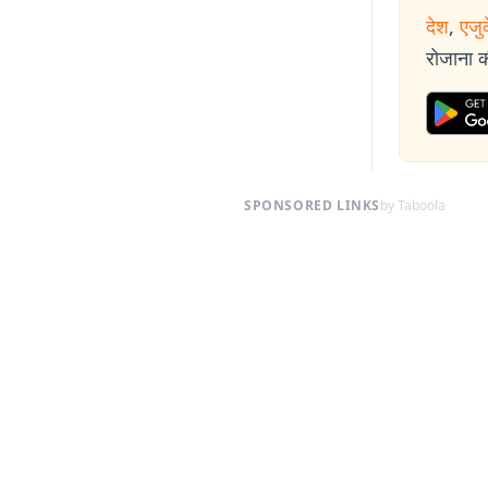
देश
,
एजु
रोजाना की
SPONSORED LINKS
by Taboola