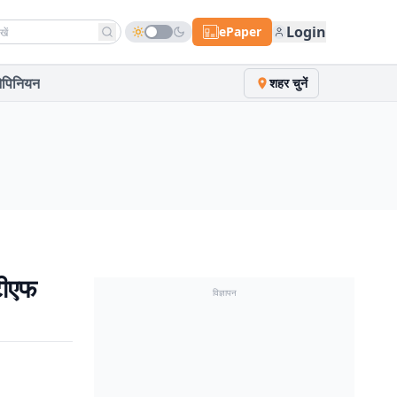
h news
Login
ePaper
पिनियन
शहर चुनें
टीएफ
विज्ञापन