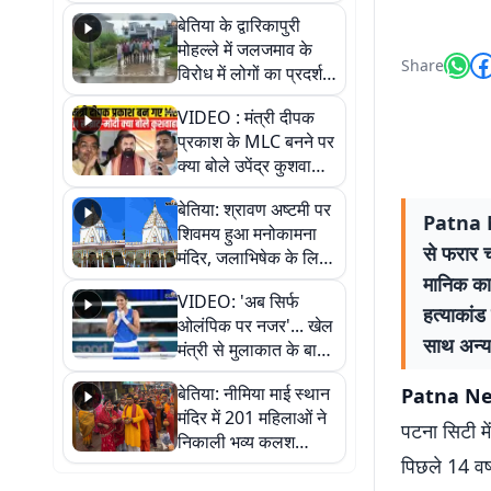
पुल
बेतिया के द्वारिकापुरी
मोहल्ले में जलजमाव के
Share
विरोध में लोगों का प्रदर्शन,
स्थायी समाधान की मांग
VIDEO : मंत्री दीपक
प्रकाश के MLC बनने पर
क्या बोले उपेंद्र कुशवाहा,
सुनिए
बेतिया: श्रावण अष्टमी पर
Patna New
शिवमय हुआ मनोकामना
से फरार च
मंदिर, जलाभिषेक के लिए
लगी लंबी कतारें
मानिक का
VIDEO: 'अब सिर्फ
हत्याकां
ओलंपिक पर नजर'... खेल
साथ अन्य 
मंत्री से मुलाकात के बाद
जैसमीन लंबोरिया का बड़ा
बेतिया: नीमिया माई स्थान
Patna News:
बयान
मंदिर में 201 महिलाओं ने
पटना सिटी मे
निकाली भव्य कलश
पिछले 14 वर्
शोभायात्रा, शिवलिंग
प्राण-प्रतिष्ठा महोत्सव