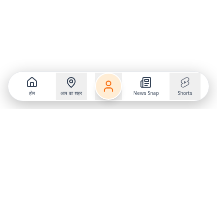
होम
आप का शहर
News Snap
Shorts
Follow us on
X
Download Mobile App