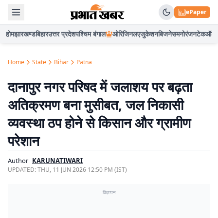
ePaper
होम
झारखण्ड
बिहार
उत्तर प्रदेश
पश्चिम बंगाल
ओरिजिनल
एजुकेशन
बिजनेस
मनोरंजन
टेक
ऑटो
Home
State
Bihar
Patna
दानापुर नगर परिषद में जलाशय पर बढ़ता
अतिक्रमण बना मुसीबत, जल निकासी
व्यवस्था ठप होने से किसान और ग्रामीण
परेशान
Author
KARUNATIWARI
UPDATED:
THU, 11 JUN 2026 12:50 PM (IST)
विज्ञापन