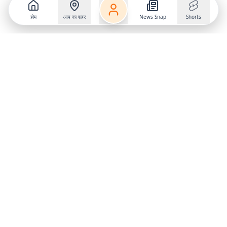
होम
आप का शहर
News Snap
Shorts
Follow us on
X
Download Mobile App
State
›
Jharkhand
›
Hindi News
Gumla News
Bihar News
Dumka News
Delhi News
Ranchi News