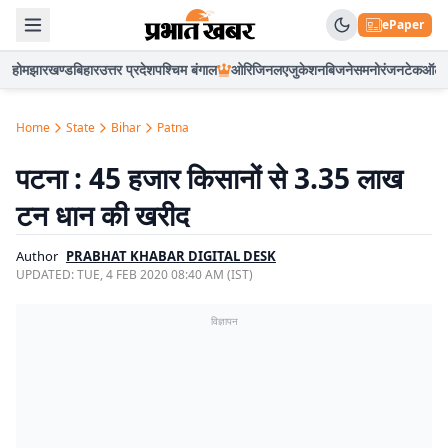
ePaper
होम
झारखण्ड
बिहार
उत्तर प्रदेश
पश्चिम बंगाल
ओरिजिनल
एजुकेशन
बिजनेस
मनोरंजन
टेक
ऑटो
Home
State
Bihar
Patna
पटना : 45 हजार किसानों से 3.35 लाख
टन धान की खरीद
Author
PRABHAT KHABAR DIGITAL DESK
UPDATED:
TUE, 4 FEB 2020 08:40 AM (IST)
विज्ञापन