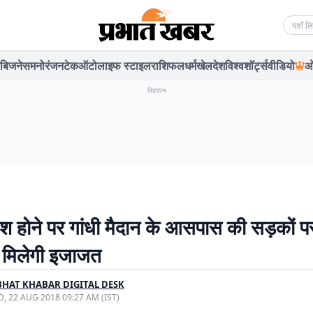
Searc
बिजनेस
मनोरंजन
टेक
ऑटो
लाइफ स्टाइल
राशिफल
धर्म
खेल
देश
विश्व
शॉर्ट्स
वीडियो
ओ
विज्ञापन
िश होने पर गांधी मैदान के आसपास की सड़कों 
ी मिलेगी इजाजत
HAT KHABAR DIGITAL DESK
, 22 AUG 2018 09:27 AM (IST)