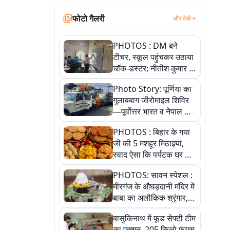
फोटो गैलरी
और देखें
PHOTOS : DM बने
टीचर, स्कूल पहुंचकर उठाया
चॉक-डस्टर; नीतीश कुमार के
इस चहेते अधिकारी को
Photo Story: पूर्णिया का
जानिए
गुलाबबाग जीरोमाइल शिविर
—पूर्वोत्तर भारत व नेपाल के
कांवरियों का प्रमुख सेवा धाम
PHOTOS : बिहार के गया
जी की 5 मशहूर मिठाइयां,
स्वाद ऐसा कि पर्यटक घर ले
जाना नहीं भूलते, तस्वीरों में
PHOTOS: सावन स्पेशल :
देखें
मीरगंज के औघड़दानी मंदिर में
बाबा का अलौकिक श्रृंगार,
तस्वीरों में देखें महादेव के कई
बासुकिनाथ में फूड सेफ्टी टीम
मनमोहक स्वरूप
का एक्शन, 205 किलो फंगस