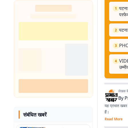
पटना 
1
परफेक
पटना
2
PHOT
3
VIDE
4
उम्मी
लेखक के 
By
P
यह प्रभात खबर क
हैं।
संबंधित खबरें
Read More