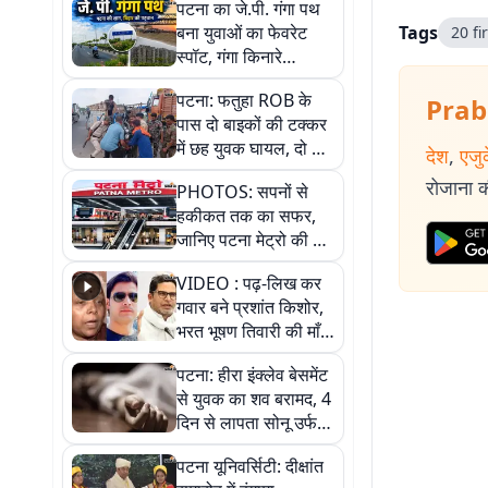
पटना का जे.पी. गंगा पथ
बना युवाओं का फेवरेट
Tags
20 fi
स्पॉट, गंगा किनारे
खूबसूरती और सुकून का
पटना: फतुहा ROB के
Prab
परफेक्ट कॉम्बिनेशन
पास दो बाइकों की टक्कर
में छह युवक घायल, दो की
देश
,
एजु
हालत गंभीर
रोजाना की
PHOTOS: सपनों से
हकीकत तक का सफर,
जानिए पटना मेट्रो की पूरी
कहानी
VIDEO : पढ़-लिख कर
गवार बने प्रशांत किशोर,
भरत भूषण तिवारी की माँ ने
कहा नहीं थी उम्मीद, बेटा
पटना: हीरा इंक्लेव बेसमेंट
था तो किसी को बोलने की
से युवक का शव बरामद, 4
नहीं थी हिम्मत
दिन से लापता सोनू उर्फ
शुक्ला की संदिग्ध मौत
पटना यूनिवर्सिटी: दीक्षांत