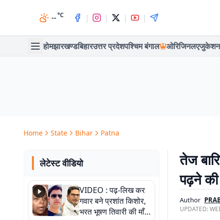
°C
|
|
|
|
--
होम
झारखण्ड
बिहार
उत्तर प्रदेश
पश्चिम बंगाल
ओरिजिनल
एजुकेशन
Home
State
Bihar
Patna
तेज बार
लेटेस्ट वीडियो
पढ़ने क
VIDEO : पढ़-लिख कर
गवार बने प्रशांत किशोर,
Author
PRAB
UPDATED:
WED
भरत भूषण तिवारी की माँ ने