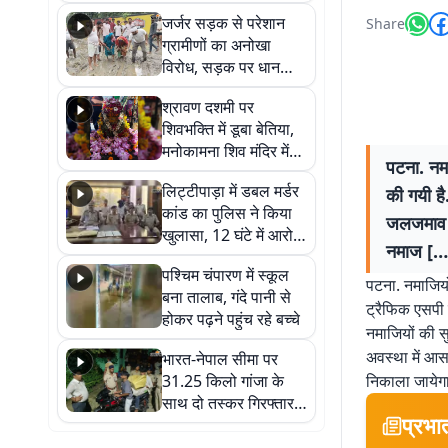
कहा नहीं थी उम्मीद, बेटा
जर्जर सड़क से परेशान
Share
था तो किसी को बोलने की
ग्रामीणों का अनोखा
नहीं थी हिम्मत
विरोध, सड़क पर धान
रोपकर और खाद डालकर
श्रावण दशमी पर
जताया आक्रोश
शिवभक्ति में डूबा बेतिया,
मनोकामना शिव मंदिर में
पटना. नमा
हुआ भव्य श्रृंगार
लिट्टीपाड़ा में डबल मर्डर
की गयी है
कांड का पुलिस ने किया
जलजमाव हो
खुलासा, 12 घंटे में आरोपी
नमाज […
गिरफ्तार
पश्चिम चंपारण में स्कूल
पटना. नमाजियों
बना तालाब, गंदे पानी से
ट्रैफिक एसपी 
होकर पढ़ने पहुंच रहे बच्चे
नमाजियों की स
अवस्था में आस
भारत-नेपाल सीमा पर
31.25 किलो गांजा के
निकाला जायेगा
साथ दो तस्कर गिरफ्तार,
प्रभा
नेपाली नंबर की बाइक
जब्त