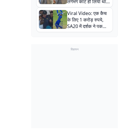
लगभग काट ही लिया था,
न्यूजीलैंड सीरीज से पहले
Viral Video: एक कैच
बाल-बाल बचे
के लिए 1 करोड़ रुपये,
SA20 में दर्शक ने पकड़ा
एक हाथ से गजब का कैच
विज्ञापन