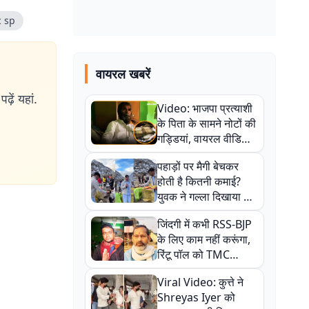
c sp
वायरल खबरें
ढ़ें यहां.
Video: भाजपा प्रत्याशी
के पिता के सामने नोटों की
गड्डियां, वायरल वीडियो
से राजनीति में उबाल,
पहाड़ों पर मैगी बेचकर
अजित महतो बोले- TMC
होती है कितनी कमाई?
की गंदी चाल
युवक ने गल्ला दिखाया तो
नौकरी वालों के खड़े हो गए
जिंदगी में कभी RSS-BJP
कान
के लिए काम नहीं करूंगा,
रिंटू पॉल को TMC
ऑफिस में ले जाकर पीटा,
Viral Video: कुत्ते ने
Video वायरल
Shreyas Iyer को