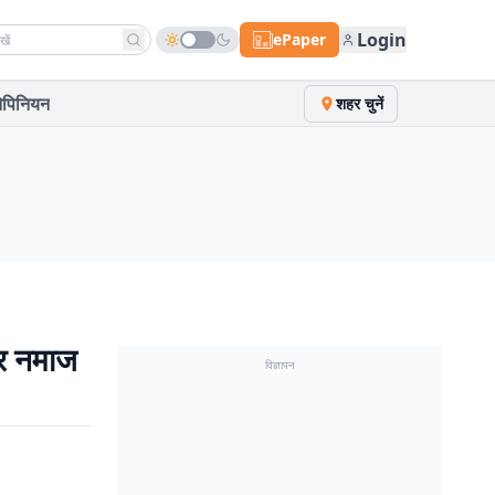
h news
Login
ePaper
पिनियन
शहर चुनें
पर नमाज
विज्ञापन