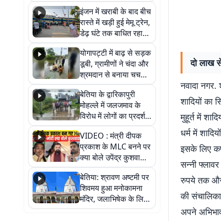
सैलाब, हर-हर महादेव के
इंजन में खराबी के बाद बीच
जयघोष से गूंजा परिसर
रास्ते में खड़ी हुई मेमू ट्रेन,
डेढ़ घंटे तक बाधित रहा
आवागमन
योगापट्टी में बाढ़ से सड़क
दो लाख से
डूबी, ग्रामीणों ने चंदा और
श्रमदान से बनाया चचरी
नवादा नगर. श
पुल
बेतिया के द्वारिकापुरी
शादियों का 
मोहल्ले में जलजमाव के
विरोध में लोगों का प्रदर्शन,
मुहूर्त में शा
स्थायी समाधान की मांग
धर्म में शादि
VIDEO : मंत्री दीपक
प्रकाश के MLC बनने पर
इसके लिए कपड
क्या बोले उपेंद्र कुशवाहा,
सन्नी फ्लावर
सुनिए
बेतिया: श्रावण अष्टमी पर
रुपये तक और 
शिवमय हुआ मनोकामना
की संचालिका 
मंदिर, जलाभिषेक के लिए
लगी लंबी कतारें
अपने अभिभाव