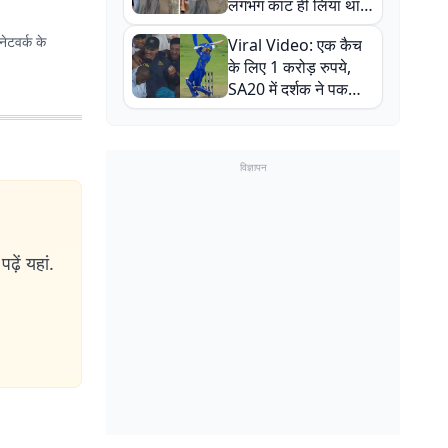
लगभग काट ही लिया था,
न्यूजीलैंड सीरीज से पहले
ेटवर्क के
Viral Video: एक कैच
बाल-बाल बचे
के लिए 1 करोड़ रुपये,
SA20 में दर्शक ने पकड़ा
एक हाथ से गजब का कैच
विज्ञापन
ढ़ें यहां.