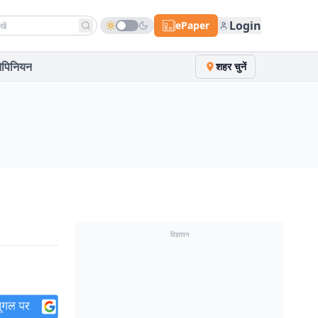
h news
Login
ePaper
पिनियन
शहर चुनें
विज्ञापन