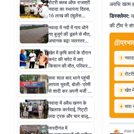
रोटरी क्लब ऑफ राजश्री
अवधि खत्म ह
नवादा का स्थापना दिवस,
16 लाख की एंबुलेंस
डिस्क्लेमर:
यह
जनता को समर्पित
की टीम ने सं
नवादा में नदी में गाय धोने
गए बुजुर्ग की डूबने से मौत,
अचानक बढ़ा जलस्तर
प्रभा
बना हादसे की वजह
खेत में कृषि कार्य के दौरान
नवादा
1
करंट की चपेट में आए
किसान की मौत, परिवार में
मचा कोहराम
रोटर
2
सवा साल बाद थाने पहुंची
लापता युवती, बोली- प्रेमी
खेत म
से शादी कर अपनी मर्जी से
3
गई थी साथ
नवादा में अवैध खनन के
सवा स
4
खिलाफ कार्रवाई, गिट्टी
लदा ट्रक और चार बालू
लदे ट्रैक्टर जब्त
नारदीगंज में
लेखक के 