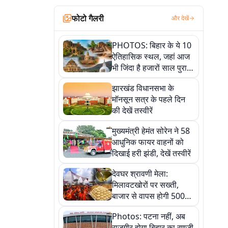
फोटो गैलरी
और देखें
PHOTOS: बिहार के ये 10
ऐतिहासिक स्थल, जहां आज
भी जिंदा है हजारों साल पुराना
इतिहास, एक बार जरूर घूमिए
झारखंड विधानसभा के
मॉनसून सत्र के पहले दिन
की देखें तस्वीरें
मुख्यमंत्री हेमंत सोरेन ने 58
आधुनिक फायर वाहनों को
दिखाई हरी झंडी, देखें तस्वीरें
देवघर श्रावणी मेला:
मिलावटखोरों पर सख्ती,
बाजार से वापस होगी 500
किलो संदिग्ध खाद्य सामग्री,
Photos: पटना नहीं, अब
देखें तस्वीरें
राजगीर होगा बिहार का रणजी