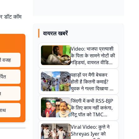
बर डॉट कॉम
वायरल खबरें
Video: भाजपा प्रत्याशी
के पिता के सामने नोटों की
 की वजह
गड्डियां, वायरल वीडियो
से राजनीति में उबाल,
पहाड़ों पर मैगी बेचकर
अजित महतो बोले- TMC
्पित
होती है कितनी कमाई?
की गंदी चाल
युवक ने गल्ला दिखाया तो
म
नौकरी वालों के खड़े हो गए
जिंदगी में कभी RSS-BJP
कान
के लिए काम नहीं करूंगा,
 साथ
रिंटू पॉल को TMC
ऑफिस में ले जाकर पीटा,
Viral Video: कुत्ते ने
Video वायरल
Shreyas Iyer को