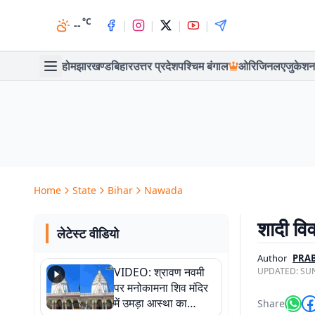
°C
|
|
|
|
--
होम
झारखण्ड
बिहार
उत्तर प्रदेश
पश्चिम बंगाल
ओरिजिनल
एजुकेशन
Home
State
Bihar
Nawada
शादी वि
लेटेस्ट वीडियो
Author
PRA
VIDEO: श्रावण नवमी
UPDATED:
SUN
पर मनोकामना शिव मंदिर
में उमड़ा आस्था का
Share