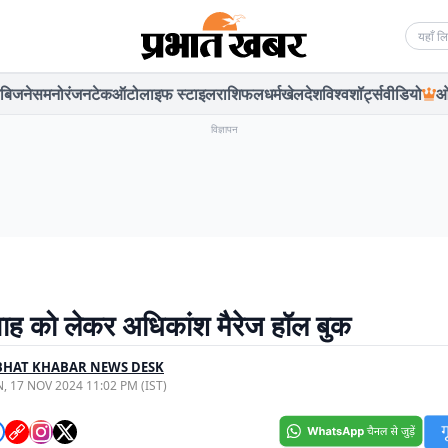
Searc
बिजनेस
मनोरंजन
टेक
ऑटो
लाइफ स्टाइल
राशिफल
धर्म
खेल
देश
विश्व
शॉर्ट्स
वीडियो
ओ
विज्ञापन
वाह को लेकर अधिकांश मैरेज हॉल बुक
BHAT KHABAR NEWS DESK
, 17 NOV 2024 11:02 PM (IST)