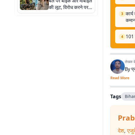
बल पर बाइक और मोबाइल
की लूट, विरोध करने पर
कार्य
की मारपीट
3
कमा
101 व
4
लेखक के 
By
प्
Read More
Tags
Bihar
Prab
देश
,
एजु