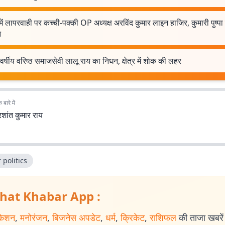
 में लापरवाही पर कच्‍ची-पक्‍की OP अध्‍यक्ष अरविंद कुमार लाइन हाजिर, कुमारी पुष्प
न
र्षीय वरिष्ठ समाजसेवी लालू राय का निधन, क्षेत्र में शोक की लहर
बारे में
रशांत कुमार राय
 politics
hat Khabar App :
केशन
,
मनोरंजन
,
बिजनेस अपडेट
,
धर्म
,
क्रिकेट
,
राशिफल
की ताजा खबरें प