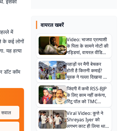
 थे. इसको
वायरल खबरें
ल्ले में
Video: भाजपा प्रत्याशी
े के कई लोगों
के पिता के सामने नोटों की
गा. यह हत्या
गड्डियां, वायरल वीडियो
से राजनीति में उबाल,
पहाड़ों पर मैगी बेचकर
अजित महतो बोले- TMC
होती है कितनी कमाई?
बर डॉट कॉम
की गंदी चाल
युवक ने गल्ला दिखाया तो
नौकरी वालों के खड़े हो गए
जिंदगी में कभी RSS-BJP
कान
के लिए काम नहीं करूंगा,
रिंटू पॉल को TMC
ऑफिस में ले जाकर पीटा,
ठे सवाल
Viral Video: कुत्ते ने
Video वायरल
Shreyas Iyer को
लगभग काट ही लिया था,