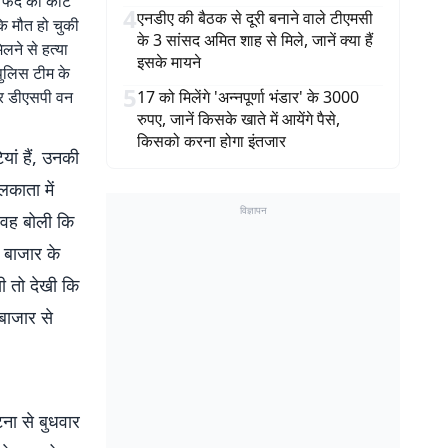
 फंदे को काट
4
एनडीए की बैठक से दूरी बनाने वाले टीएमसी
कि मौत हो चुकी
के 3 सांसद अमित शाह से मिले, जानें क्या हैं
िलने से हत्या
इसके मायने
पुलिस टीम के
5
गर डीएसपी वन
17 को मिलेंगे 'अन्नपूर्णा भंडार' के 3000
रुपए, जानें किसके खाते में आयेंगे पैसे,
किसको करना होगा इंतजार
यां हैं, उनकी
लकाता में
विज्ञापन
ो वह बोली कि
 बाजार के
ी तो देखी कि
बाजार से
टना से बुधवार