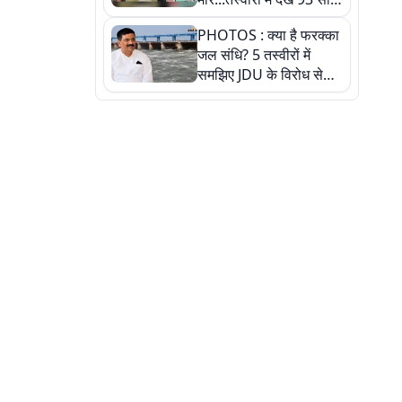
पुराने इस हाई स्कूल की
PHOTOS : क्या है फरक्का
हकीकत
जल संधि? 5 तस्वीरों में
समझिए JDU के विरोध से
लेकर बिहार पर असर तक
पूरी कहानी