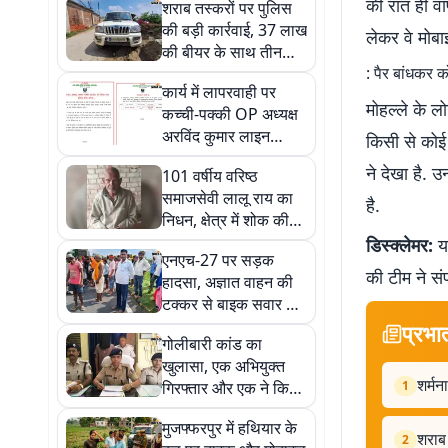
की रात ही वा
शराब तस्करों पर पुलिस
की बड़ी कार्रवाई, 37 लाख
लेकर वे मोब
की बीयर के साथ तीन
: पैर बांधकर क
वाहन जब्त
कार्य में लापरवाही पर
मोहल्ले के ल
कच्‍ची-पक्‍की OP अध्‍यक्ष
अरविंद कुमार लाइन
किसी से कोई 
हाजिर, कुमारी पुष्पा को
ने देखा है. 
101 वर्षीय वरिष्ठ
मिली कमान
समाजसेवी लालू राय का
है.
निधन, क्षेत्र में शोक की
लहर
डिस्क्लेमर:
यह
एनएच-27 पर सड़क
की टीम ने सं
हादसा, अज्ञात वाहन की
टक्कर से बाइक सवार की
मौत
प्रभा
गोलीबारी कांड का
खुलासा, एक अभियुक्त
शर्मन
गिरफ्तार और एक ने किया
1
सरेंडर
मुजफ्फरपुर में हथियार के
शराब 
2