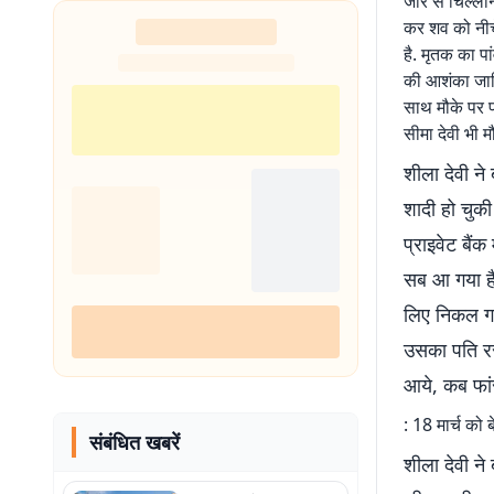
जोर से चिल्ला
कर शव को नीचे
है. मृतक का पा
की आशंका जाहि
साथ मौके पर प
सीमा देवी भी 
शीला देवी ने
शादी हो चुकी
प्राइवेट बैं
सब आ गया है
लिए निकल गए
उसका पति रस
आये, कब फां
: 18 मार्च को 
संबंधित खबरें
शीला देवी ने