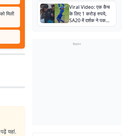
न्यूजीलैंड सीरीज से पहले
Viral Video: एक कैच
बाल-बाल बचे
ा को मिली
के लिए 1 करोड़ रुपये,
SA20 में दर्शक ने पकड़ा
एक हाथ से गजब का कैच
विज्ञापन
ढ़ें यहां.