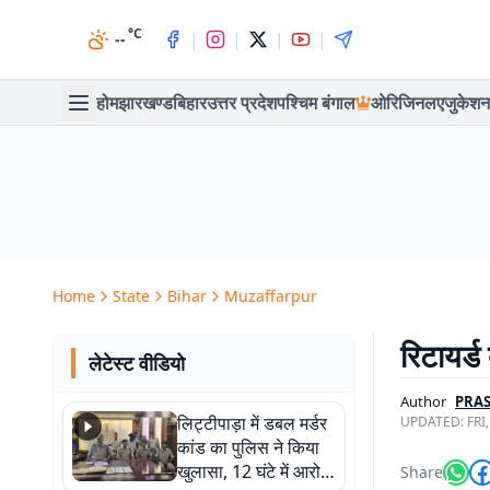
°C
|
|
|
|
--
होम
झारखण्ड
बिहार
उत्तर प्रदेश
पश्चिम बंगाल
ओरिजिनल
एजुकेशन
Home
State
Bihar
Muzaffarpur
रिटायर्ड
लेटेस्ट वीडियो
Author
PRA
लिट्टीपाड़ा में डबल मर्डर
UPDATED:
FRI
कांड का पुलिस ने किया
खुलासा, 12 घंटे में आरोपी
Share