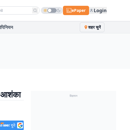
h news
Login
ePaper
पिनियन
शहर चुनें
की आशंका
विज्ञापन