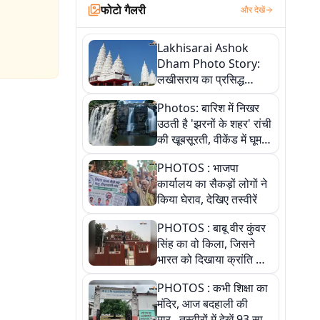
फोटो गैलरी
और देखें
Lakhisarai Ashok
Dham Photo Story:
लखीसराय का प्रसिद्ध
अशोक धाम—आस्था,
Photos: बारिश में निखर
श्रृंगार, अनुष्ठान और
उठती है 'झरनों के शहर' रांची
अलौकिक संध्या आरती के
की खूबसूरती, वीकेंड में घूम
विहंगम दृश्य
आएं ये 5 वादियां
PHOTOS : भाजपा
कार्यालय का सैकड़ों लोगों ने
किया घेराव, देखिए तस्वीरें
PHOTOS : बाबू वीर कुंवर
सिंह का वो किला, जिसने
भारत को दिखाया क्रांति का
रास्ता: तस्वीरों में देखिए
PHOTOS : कभी शिक्षा का
मंदिर, आज बदहाली की
मार...तस्वीरों में देखें 93 साल