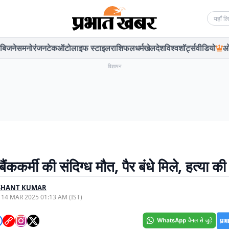
Searc
बिजनेस
मनोरंजन
टेक
ऑटो
लाइफ स्टाइल
राशिफल
धर्म
खेल
देश
विश्व
शॉर्ट्स
वीडियो
ओ
विज्ञापन
 बैंककर्मी की संदिग्ध मौत, पैर बंधे मिले, हत्या 
SHANT KUMAR
, 14 MAR 2025 01:13 AM (IST)