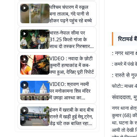
गिरफ्तार
पश्चिम चंपारण में स्कूल
बना तालाब, गंदे पानी से
होकर पढ़ने पहुंच रहे बच्चे
भारत-नेपाल सीमा पर
रिटायर्ड ब
31.25 किलो गांजा के
साथ दो तस्कर गिरफ्तार,
: नगर थाना क
नेपाली नंबर की बाइक
VIDEO : नवादा के छोटी
जब्त
: कमरे में पंख
कुमारी हत्याकांड में कब-
क्या हुआ, देखिए पूरी रिपोर्ट
: रास्ते से ग
VIDEO: श्रावण नवमी
फोटो:: माधव 
पर मनोकामना शिव मंदिर
संवाददाता, म
में उमड़ा आस्था का
सैलाब, हर-हर महादेव के
नगर थाना क्षेत्
इंजन में खराबी के बाद बीच
जयघोष से गूंजा परिसर
कुमार (68) की 
रास्ते में खड़ी हुई मेमू ट्रेन,
था. घटना के स
डेढ़ घंटे तक बाधित रहा
आवागमन
आयी तो देखी 