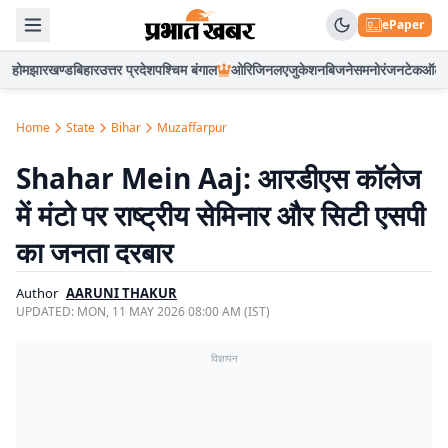
ePaper
होम
झारखण्ड
बिहार
उत्तर प्रदेश
पश्चिम बंगाल
ओरिजिनल
एजुकेशन
बिजनेस
मनोरंजन
टेक
ऑटो
Home
State
Bihar
Muzaffarpur
Shahar Mein Aaj: आरडीएस कॉलेज
में मंटो पर राष्ट्रीय सेमिनार और सिटी एसपी
का जनता दरबार
Author
AARUNI THAKUR
UPDATED:
MON, 11 MAY 2026 08:00 AM (IST)
विज्ञापन