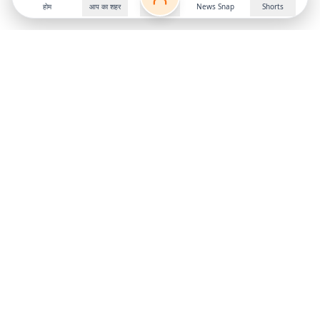
होम
आप का शहर
News Snap
Shorts
Follow us on
X
Download Mobile App
State
›
Jharkhand
›
Hindi News
Gumla News
Bihar News
Dumka News
Delhi News
Ranchi News
Odisha News
Bokaro News