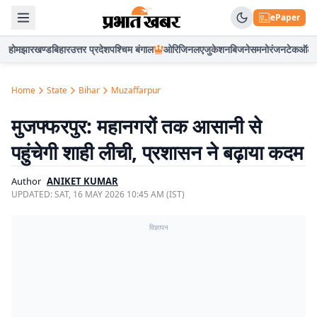
ePaper
होम
झारखण्ड
बिहार
उत्तर प्रदेश
पश्चिम बंगाल
ओरिजिनल
एजुकेशन
बिजनेस
मनोरंजन
टेक
ऑटो
Home
State
Bihar
Muzaffarpur
मुजफ्फरपुर: महानगरों तक आसानी से
पहुंचेगी शाही लीची, प्रशासन ने बढ़ाया कदम
Author
ANIKET KUMAR
UPDATED:
SAT, 16 MAY 2026 10:45 AM (IST)
विज्ञापन