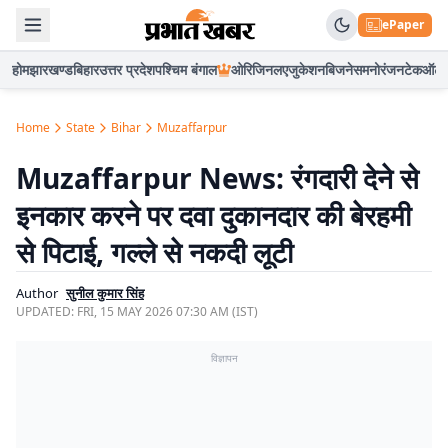
ePaper
होम
झारखण्ड
बिहार
उत्तर प्रदेश
पश्चिम बंगाल
ओरिजिनल
एजुकेशन
बिजनेस
मनोरंजन
टेक
ऑटो
Home
State
Bihar
Muzaffarpur
Muzaffarpur News: रंगदारी देने से
इनकार करने पर दवा दुकानदार की बेरहमी
से पिटाई, गल्ले से नकदी लूटी
Author
सुनील कुमार सिंह
UPDATED:
FRI, 15 MAY 2026 07:30 AM (IST)
विज्ञापन