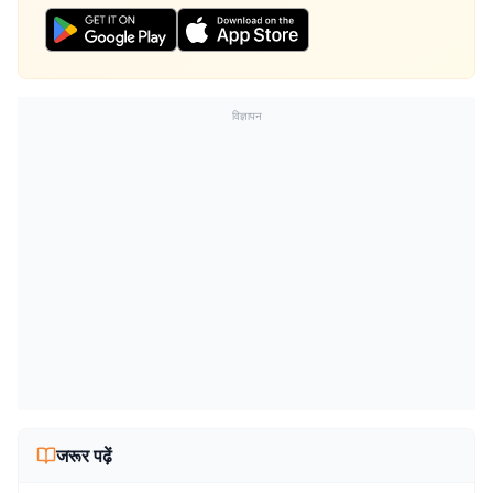
विज्ञापन
जरूर पढ़ें