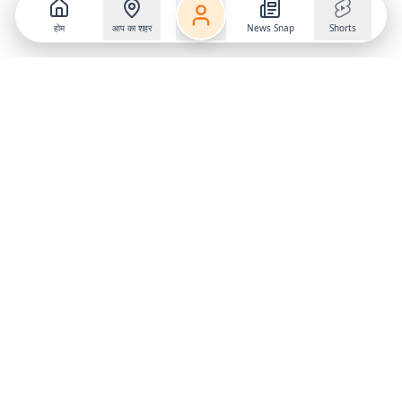
होम
आप का शहर
News Snap
Shorts
Follow us on
X
Download Mobile App
State
›
Jharkhand
›
Hindi News
Gumla News
Bihar News
Dumka News
Delhi News
Ranchi News