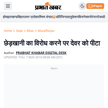
ePaper
होम
झारखण्ड
बिहार
उत्तर प्रदेश
पश्चिम बंगाल
ओरिजिनल
एजुकेशन
बिजनेस
मनोरंजन
टेक
ऑटो
Home
State
Bihar
Muzaffarpur
छेड़खानी का विरोध करने पर देवर को पीटा
Author
PRABHAT KHABAR DIGITAL DESK
UPDATED:
THU, 7 NOV 2019 08:00 AM (IST)
विज्ञापन