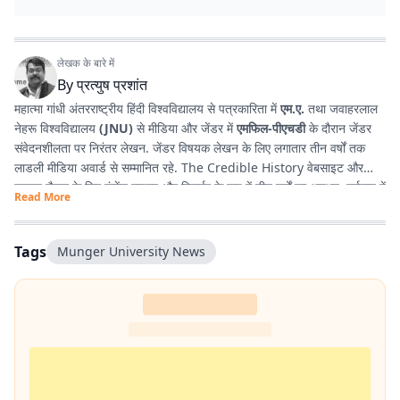
लेखक के बारे में
By
प्रत्युष प्रशांत
महात्मा गांधी अंतरराष्ट्रीय हिंदी विश्वविद्यालय से पत्रकारिता में
एम.ए.
तथा जवाहरलाल
नेहरू विश्वविद्यालय
(JNU)
से मीडिया और जेंडर में
एमफिल-पीएचडी
के दौरान जेंडर
संवेदनशीलता पर निरंतर लेखन. जेंडर विषयक लेखन के लिए लगातार तीन वर्षों तक
लाडली मीडिया अवार्ड से सम्मानित रहे. The Credible History वेबसाइट और
यूट्यूब चैनल के लिए कंटेंट राइटर और रिसर्चर के रूप में तीन वर्षों का अनुभव. वर्तमान में
Read More
प्रभात खबर डिजिटल
, बिहार में राजनीति और समसामयिक मुद्दों पर लेखन कर रहे हैं.
किताबें पढ़ने, वायलिन बजाने और कला-साहित्य में गहरी रुचि रखते हैं तथा बिहार को
सामाजिक, सांस्कृतिक और राजनीतिक दृष्टि से समझने में विशेष दिलचस्पी.
Tags
Munger University News