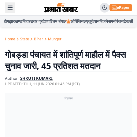
ePaper
होम
झारखण्ड
बिहार
उत्तर प्रदेश
पश्चिम बंगाल
ओरिजिनल
एजुकेशन
बिजनेस
मनोरंजन
टेक
ऑटो
Home
State
Bihar
Munger
गोबड्डा पंचायत में शांतिपूर्ण माहौल में पैक्स
चुनाव जारी, 45 प्रतिशत मतदान
Author
SHRUTI KUMARI
UPDATED:
THU, 11 JUN 2026 01:45 PM (IST)
विज्ञापन