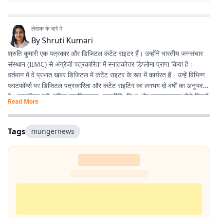
लेखक के बारे में
By
Shruti Kumari
श्रुति कुमारी एक पत्रकार और डिजिटल कंटेंट राइटर हैं। उन्होंने भारतीय जनसंचार
संस्थान (IIMC) से अंग्रेजी पत्रकारिता में स्नातकोत्तर डिप्लोमा प्राप्त किया है।
वर्तमान में वे प्रभात खबर डिजिटल में कंटेंट राइटर के रूप में कार्यरत हैं। उन्हें विभिन्न
प्लाटफॉर्म्स पर डिजिटल पत्रकारिता और कंटेंट राइटिंग का लगभग दो वर्षों का अनुभव
है। सामाजिक मुद्दों, महिला सशक्तिकरण, राजनीति, शिक्षा और लाइफस्टाइल जैसे विषयों
Read More
पर लिखना उनकी विशेष रुचि का क्षेत्र है। इसके अलावा वे डिजिटल प्लेटफॉर्म के लिए
स्क्रिप्ट राइटिंग करती हैं तथा हिंदी कविता और अंगिका भाषा में लेखन का भी शौक
रखती हैं। प्रकृति से उनका विशेष लगाव है और वे मानती हैं कि संवेदनशील, तथ्यपरक
Tags
mungernews
और जनसरोकार से जुड़ी पत्रकारिता समाज में सकारात्मक बदलाव का माध्यम बन सकती
है।