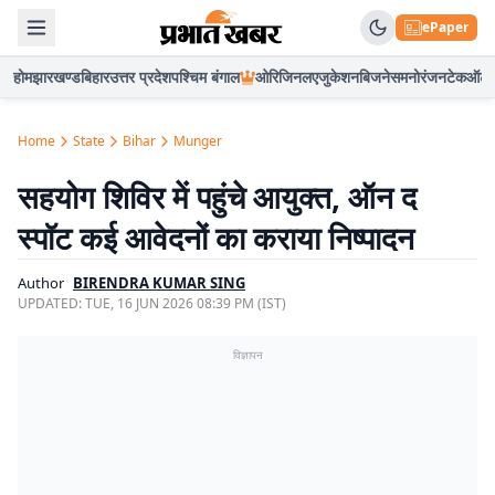
ePaper
होम
झारखण्ड
बिहार
उत्तर प्रदेश
पश्चिम बंगाल
ओरिजिनल
एजुकेशन
बिजनेस
मनोरंजन
टेक
ऑटो
Home
State
Bihar
Munger
सहयोग शिविर में पहुंचे आयुक्त, ऑन द
स्पॉट कई आवेदनों का कराया निष्पादन
Author
BIRENDRA KUMAR SING
UPDATED:
TUE, 16 JUN 2026 08:39 PM (IST)
विज्ञापन