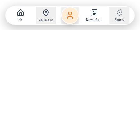
होम
आप का शहर
News Snap
Shorts
Follow us on
X
Download Mobile App
State
›
Jharkhand
›
Hindi News
Gumla News
Bihar News
Dumka News