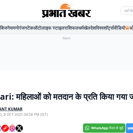
Searc
बिजनेस
मनोरंजन
टेक
ऑटो
लाइफ स्टाइल
राशिफल
धर्म
खेल
देश
विश्व
शॉर्ट्स
वीडियो
ओ
विज्ञापन
ri: महिलाओं को मतदान के प्रति किया गया 
ANT KUMAR
, 8 OCT 2025 04:58 PM (IST)