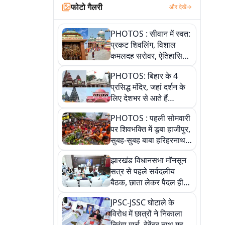
फोटो गैलरी
और देखें
PHOTOS : सीवान में स्वत:
प्रकट शिवलिंग, विशाल
कमलदह सरोवर, ऐतिहासिक
महेंद्रनाथ मंदिर और घंटाघर
PHOTOS: बिहार के 4
की कहानी, तस्वीरों में देखिए
प्रसिद्ध मंदिर, जहां दर्शन के
लिए देशभर से आते हैं
श्रद्धालु, जानिए इनकी
PHOTOS : पहली सोमवारी
खासियत
पर शिवभक्ति में डूबा हाजीपुर,
सुबह-सुबह बाबा हरिहरनाथ
मंदिर पहुंचे तेजस्वी, 10
झारखंड विधानसभा मॉनसून
तस्वीरों में देखें नजारा
सत्र से पहले सर्वदलीय
बैठक, छाता लेकर पैदल ही
सत्ता पक्ष की मीटिंग में पहुंचे
JPSC-JSSC घोटाले के
सीएम, देखें तस्वीरें
विरोध में छात्रों ने निकाला
तिरंगा मार्च, देवेंद्र नाथ महतो