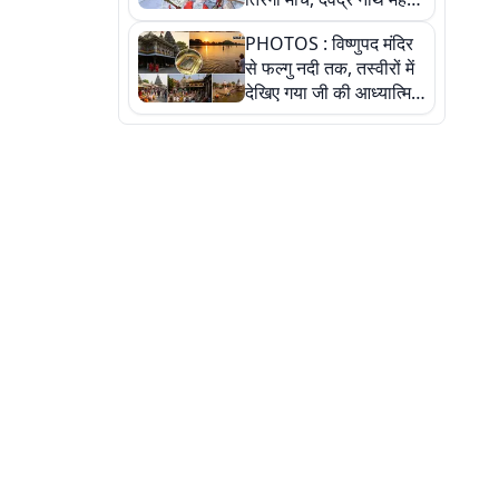
ने किया जल ग्रहण, देखें
PHOTOS : विष्णुपद मंदिर
तस्वीरें
से फल्गु नदी तक, तस्वीरों में
देखिए गया जी की आध्यात्मिक
पहचान