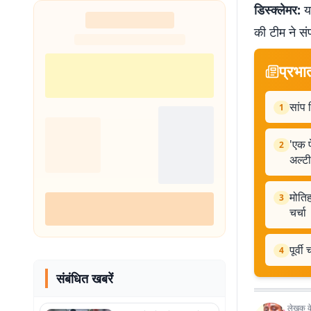
डिस्क्लेमर:
यह
की टीम ने सं
प्रभा
सांप 
1
'एक प
2
अल्ट
मोतिह
3
चर्चा
पूर्व
4
संबंधित खबरें
लेखक के 