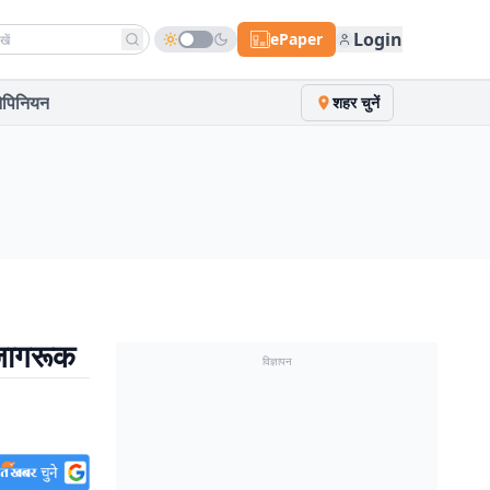
h news
Login
ePaper
पिनियन
शहर चुनें
जागरूक
विज्ञापन