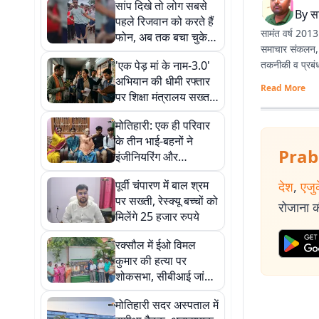
सांप दिखे तो लोग सबसे
By
स
पहले रिजवान को करते हैं
सामंत वर्ष 2013 
फोन, अब तक बचा चुके हैं
समाचार संकलन, स
कई बेजुबान जानें
'एक पेड़ मां के नाम-3.0'
तकनीकी व प्रबंधकी
अभियान की धीमी रफ्तार
Read More
पर शिक्षा मंत्रालय सख्त,
स्कूलों को मिला
मोतिहारी: एक ही परिवार
अल्टीमेटम
के तीन भाई-बहनों ने
Prab
इंजीनियरिंग और
पॉलिटेक्निक में मारी बाजी,
पूर्वी चंपारण में बाल श्रम
देश
,
एजु
जिले में चर्चा
पर सख्ती, रेस्क्यू बच्चों को
रोजाना की
मिलेंगे 25 हजार रुपये
रक्सौल में ईओ विमल
कुमार की हत्या पर
शोकसभा, सीबीआई जांच
की मांग
मोतिहारी सदर अस्पताल में