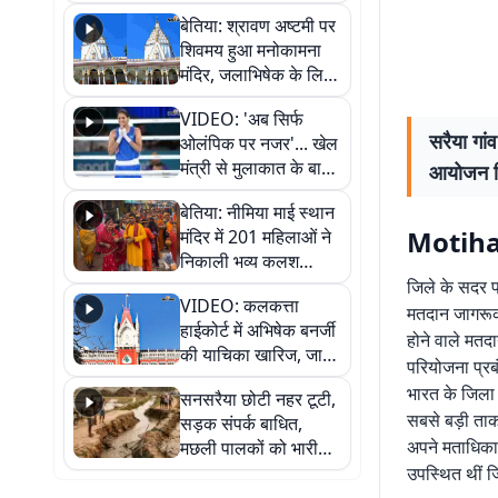
सुनिए
बेतिया: श्रावण अष्टमी पर
शिवमय हुआ मनोकामना
मंदिर, जलाभिषेक के लिए
लगी लंबी कतारें
VIDEO: 'अब सिर्फ
सरैया गां
ओलंपिक पर नजर'... खेल
मंत्री से मुलाकात के बाद
आयोजन क
जैसमीन लंबोरिया का बड़ा
बेतिया: नीमिया माई स्थान
बयान
Motihari
मंदिर में 201 महिलाओं ने
निकाली भव्य कलश
शोभायात्रा, शिवलिंग
जिले के सदर प्
VIDEO: कलकत्ता
प्राण-प्रतिष्ठा महोत्सव
मतदान जागरूक
हाईकोर्ट में अभिषेक बनर्जी
शुरू
होने वाले मतद
की याचिका खारिज, जानें
परियोजना प्रबं
क्या है पूरा मामला
भारत के जिला 
सनसरैया छोटी नहर टूटी,
सबसे बड़ी ताक
सड़क संपर्क बाधित,
अपने मताधिकार 
मछली पालकों को भारी
नुकसान
उपस्थित थीं जि