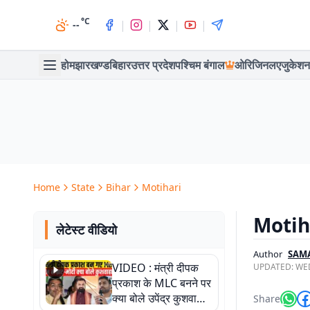
°C
|
|
|
|
--
होम
झारखण्ड
बिहार
उत्तर प्रदेश
पश्चिम बंगाल
ओरिजिनल
एजुकेशन
Home
State
Bihar
Motihari
Motiha
लेटेस्ट वीडियो
Author
SAM
VIDEO : मंत्री दीपक
UPDATED:
WED
प्रकाश के MLC बनने पर
क्या बोले उपेंद्र कुशवाहा,
Share