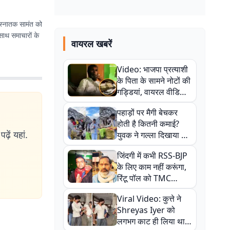
) स्नातक सामंत को
ाथ समाचारों के
वायरल खबरें
Video: भाजपा प्रत्याशी
के पिता के सामने नोटों की
गड्डियां, वायरल वीडियो
से राजनीति में उबाल,
पहाड़ों पर मैगी बेचकर
अजित महतो बोले- TMC
होती है कितनी कमाई?
की गंदी चाल
ढ़ें यहां.
युवक ने गल्ला दिखाया तो
नौकरी वालों के खड़े हो गए
जिंदगी में कभी RSS-BJP
कान
के लिए काम नहीं करूंगा,
रिंटू पॉल को TMC
ऑफिस में ले जाकर पीटा,
Viral Video: कुत्ते ने
Video वायरल
Shreyas Iyer को
लगभग काट ही लिया था,