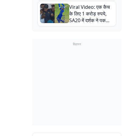
न्यूजीलैंड सीरीज से पहले
Viral Video: एक कैच
बाल-बाल बचे
के लिए 1 करोड़ रुपये,
SA20 में दर्शक ने पकड़ा
एक हाथ से गजब का कैच
विज्ञापन