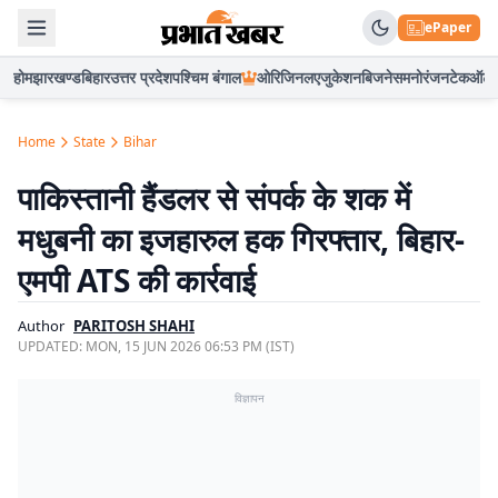
ePaper
होम
झारखण्ड
बिहार
उत्तर प्रदेश
पश्चिम बंगाल
ओरिजिनल
एजुकेशन
बिजनेस
मनोरंजन
टेक
ऑटो
Home
State
Bihar
पाकिस्तानी हैंडलर से संपर्क के शक में
मधुबनी का इजहारुल हक गिरफ्तार, बिहार-
एमपी ATS की कार्रवाई
Author
PARITOSH SHAHI
UPDATED:
MON, 15 JUN 2026 06:53 PM (IST)
विज्ञापन