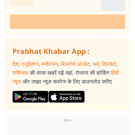
Prabhat Khabar App :
देश
,
एजुकेशन
,
मनोरंजन
,
बिजनेस अपडेट
,
धर्म
,
क्रिकेट
,
राशिफल
की ताजा खबरें पढ़ें यहां. रोजाना की ब्रेकिंग
हिंदी
न्यूज
और लाइव न्यूज कवरेज के लिए डाउनलोड करिए
विज्ञापन