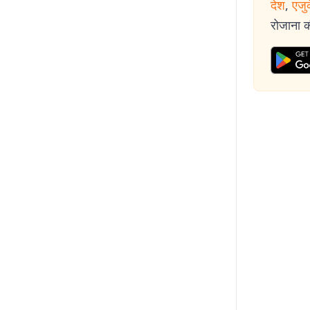
देश
,
एजु
रोजाना की