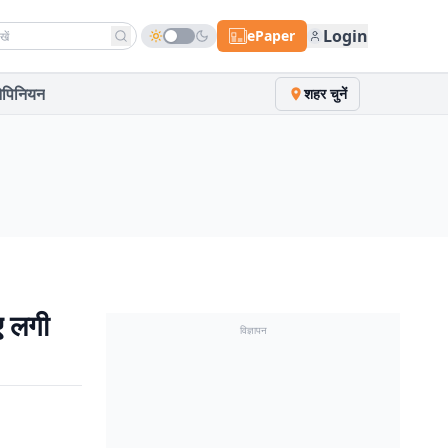
h news
Login
ePaper
पिनियन
शहर चुनें
ए लगी
विज्ञापन