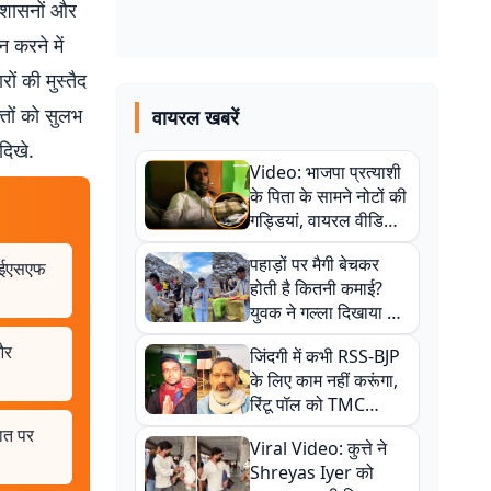
्रशासनों और
 करने में
ं की मुस्तैद
्तों को सुलभ
वायरल खबरें
दिखे.
Video: भाजपा प्रत्याशी
के पिता के सामने नोटों की
गड्डियां, वायरल वीडियो
से राजनीति में उबाल,
पहाड़ों पर मैगी बेचकर
एआईएसएफ
अजित महतो बोले- TMC
होती है कितनी कमाई?
की गंदी चाल
युवक ने गल्ला दिखाया तो
नौकरी वालों के खड़े हो गए
और
जिंदगी में कभी RSS-BJP
कान
के लिए काम नहीं करूंगा,
रिंटू पॉल को TMC
ऑफिस में ले जाकर पीटा,
ात पर
Viral Video: कुत्ते ने
Video वायरल
Shreyas Iyer को