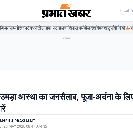
Searc
बिजनेस
मनोरंजन
टेक
ऑटो
लाइफ स्टाइल
राशिफल
धर्म
खेल
देश
विश्व
शॉर्ट्स
वीडियो
ओ
विज्ञापन
में उमड़ा आस्था का जनसैलाब, पूजा-अर्चना के लि
ें
YANSHU PRASHANT
, 20 MAY 2026 08:47 AM (IST)