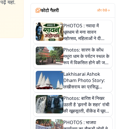
ढ़ें यहां.
फोटो गैलरी
और देखें
PHOTOS : नवादा में
धूमधाम से मना सावन
महोत्सव, महिलाओं ने दी
सांस्कृतिक प्रस्तुतियां
Photos: सारण के कोंध
मथुरा धाम के पर्यटन स्थल के
रूप में विकसित होने की जगी
आस, 9 तस्वीरों में देखें पूरी
Lakhisarai Ashok
कहानी
Dham Photo Story:
लखीसराय का प्रसिद्ध
अशोक धाम—आस्था,
Photos: बारिश में निखर
श्रृंगार, अनुष्ठान और
उठती है 'झरनों के शहर' रांची
अलौकिक संध्या आरती के
की खूबसूरती, वीकेंड में घूम
विहंगम दृश्य
आएं ये 5 वादियां
PHOTOS : भाजपा
कार्यालय का सैकड़ों लोगों ने