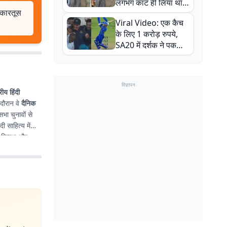
लगभग काट ही लिया था,
 कारतूस
न्यूजीलैंड सीरीज से पहले
Viral Video: एक कैच
बाल-बाल बचे
के लिए 1 करोड़ रुपये,
SA20 में दर्शक ने पकड़ा
एक हाथ से गजब का कैच
विज्ञापन
्रीय हिंदी
 दौरान वे
दैनिक
भा चुनावों से
दी साहित्य में
िष्पक्ष और