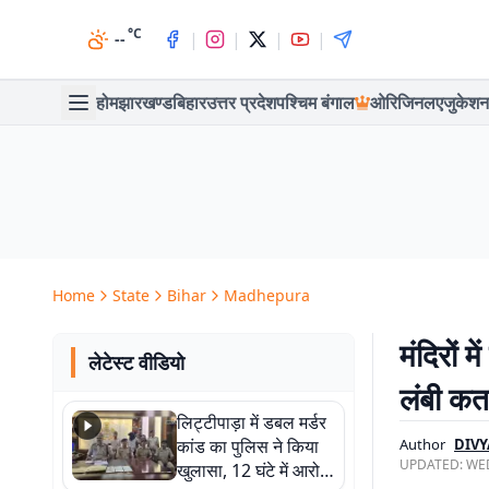
°C
|
|
|
|
--
होम
झारखण्ड
बिहार
उत्तर प्रदेश
पश्चिम बंगाल
ओरिजिनल
एजुकेशन
Home
State
Bihar
Madhepura
मंदिरों 
लेटेस्ट वीडियो
लंबी कतार
लिट्टीपाड़ा में डबल मर्डर
कांड का पुलिस ने किया
Author
DIV
UPDATED:
WED
खुलासा, 12 घंटे में आरोपी