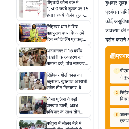
पीएचडी कोर्स वर्क में
बुधवार सुबह 
1,500 रुपये शुल्क पर 15
प्रबंधन समित
हजार रुपये विलंब शुल्क
कोई असुविधा
का विरोध, एआईएसएफ ने
सिंहेश्वर धाम में शिव
कुलपति को लिखा पत्र
व्यवस्था की 
महापुराण कथा के आठवें
दिन ज्योतिर्लिंग प्राकट्य
दर्शन कराने 
की कथा, सत्य और
आलमनगर में 16 वर्षीय
विनम्रता का दिया संदेश
प्रभा
किशोरी के अपहरण का
मामला दर्ज, पांच नामजद
सहित आठ अज्ञात पर
पीएचड
1
सिंहेश्वर गोलीकांड का
एफआईआर
ने क
खुलासा, कुख्यात अपराधी
समेत तीन गिरफ्तार, देसी
सिंहे
2
पिस्टल और कारतूस
विनम्
चौसा पुलिस ने बड़ी
बरामद
वारदात टाली, अवैध
हथियार के साथ तीन
आलमन
3
आरोपी गिरफ्तार, ई-रिक्शा
एफआ
मधेपुरा में सोलर मेले में
जब्त