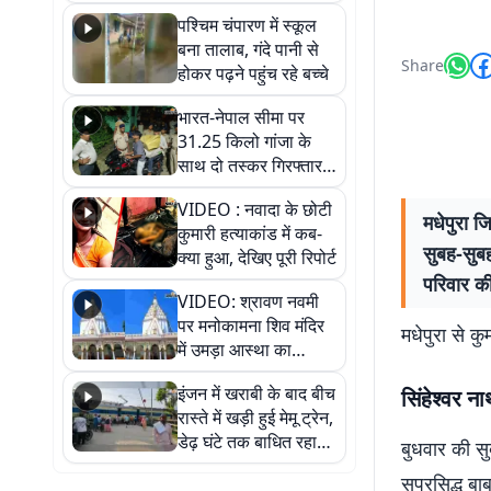
गिरफ्तार
पश्चिम चंपारण में स्कूल
बना तालाब, गंदे पानी से
Share
होकर पढ़ने पहुंच रहे बच्चे
भारत-नेपाल सीमा पर
31.25 किलो गांजा के
साथ दो तस्कर गिरफ्तार,
नेपाली नंबर की बाइक
VIDEO : नवादा के छोटी
जब्त
मधेपुरा जि
कुमारी हत्याकांड में कब-
सुबह-सुबह
क्या हुआ, देखिए पूरी रिपोर्ट
परिवार की
VIDEO: श्रावण नवमी
पर मनोकामना शिव मंदिर
मधेपुरा से क
में उमड़ा आस्था का
सैलाब, हर-हर महादेव के
इंजन में खराबी के बाद बीच
सिंहेश्वर न
जयघोष से गूंजा परिसर
रास्ते में खड़ी हुई मेमू ट्रेन,
डेढ़ घंटे तक बाधित रहा
बुधवार की सु
आवागमन
सुप्रसिद्ध बा