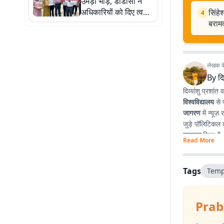
उमड़ी भीड़, डीडीसी ने
अधिकारियों को दिए त्वरित
सिंहे
4
कार्रवाई के निर्देश
बराम
लेखक के 
By
दि
दिव्यांशु प्रशांत व
विश्वविद्यालय
से 
जागरण
में न्यूज
जुड़े पॉलिटिकल क
स्नातक
किया है
Read More
प्रभावशाली लेखन
Tags
Temp
Prab