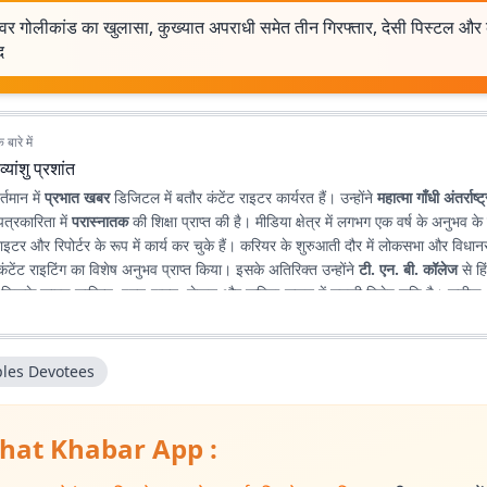
श्वर गोलीकांड का खुलासा, कुख्यात अपराधी समेत तीन गिरफ्तार, देसी पिस्टल और
द
बारे में
व्यांशु प्रशांत
र्तमान में
प्रभात खबर
डिजिटल में बतौर कंटेंट राइटर कार्यरत हैं। उन्होंने
महात्मा गाँधी अंतर्राष्ट
पत्रकारिता में
परास्नातक
की शिक्षा प्राप्त की है। मीडिया क्षेत्र में लगभग एक वर्ष के अनुभव के
़ राइटर और रिपोर्टर के रूप में कार्य कर चुके हैं। करियर के शुरुआती दौर में लोकसभा और विधानस
ंटेंट राइटिंग का विशेष अनुभव प्राप्त किया। इसके अतिरिक्त उन्होंने
टी. एन. बी. कॉलेज
से हिं
, जिसके कारण साहित्य, पठन-पाठन, लेखन और कविता-सृजन में उनकी विशेष रुचि है। सटीक, न
 के माध्यम से पाठकों तक विश्वसनीय जानकारी पहुँचाना उनकी पेशेवर पहचान है।
les Devotees
hat Khabar App :