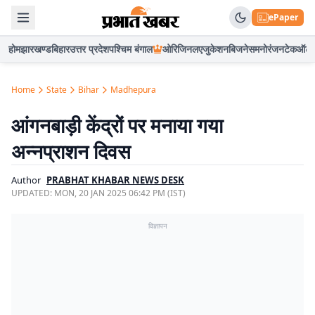
ePaper
होम
झारखण्ड
बिहार
उत्तर प्रदेश
पश्चिम बंगाल
ओरिजिनल
एजुकेशन
बिजनेस
मनोरंजन
टेक
ऑटो
Home
State
Bihar
Madhepura
आंगनबाड़ी केंद्रों पर मनाया गया
अन्नप्राशन दिवस
Author
PRABHAT KHABAR NEWS DESK
UPDATED:
MON, 20 JAN 2025 06:42 PM (IST)
विज्ञापन