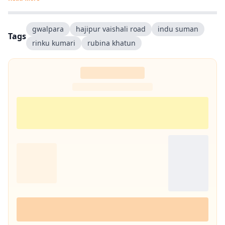
gwalpara
hajipur vaishali road
indu suman
Tags
rinku kumari
rubina khatun