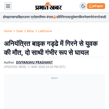
ePaper
होम
झारखण्ड
बिहार
उत्तर प्रदेश
पश्चिम बंगाल
ओरिजिनल
एजुकेशन
बिजनेस
मनोरंजन
टेक
ऑटो
Home
State
Bihar
Lakhisarai
अनियंत्रित बाइक गड्ढे में गिरने से युवक
की मौत, दो साथी गंभीर रूप से घायल
Author
DIVYANSHU PRASHANT
UPDATED:
MON, 11 MAY 2026 03:20 PM (IST)
विज्ञापन