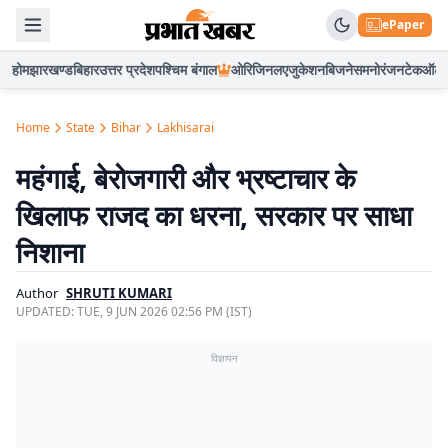
ePaper
होम
झारखण्ड
बिहार
उत्तर प्रदेश
पश्चिम बंगाल
ओरिजिनल
एजुकेशन
बिजनेस
मनोरंजन
टेक
ऑटो
Home
State
Bihar
Lakhisarai
महंगाई, बेरोजगारी और भ्रष्टाचार के
खिलाफ राजद का धरना, सरकार पर साधा
निशाना
Author
SHRUTI KUMARI
UPDATED:
TUE, 9 JUN 2026 02:56 PM (IST)
विज्ञापन