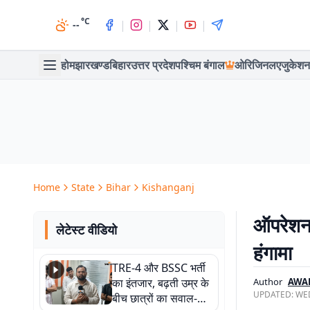
°C
|
|
|
|
--
होम
झारखण्ड
बिहार
उत्तर प्रदेश
पश्चिम बंगाल
ओरिजिनल
एजुकेशन
Home
State
Bihar
Kishanganj
ऑपरेशन 
लेटेस्ट वीडियो
हंगामा
TRE-4 और BSSC भर्ती
का इंतजार, बढ़ती उम्र के
Author
AWA
UPDATED:
WED
बीच छात्रों का सवाल-