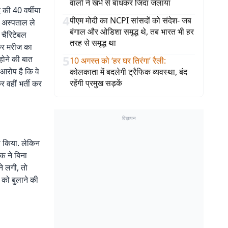
वालों ने खंभे से बांधकर जिंदा जलाया
 की 40 वर्षीया
4
पीएम मोदी का NCPI सांसदों को संदेश- जब
ल अस्पताल ले
बंगाल और ओडिशा समृद्ध थे, तब भारत भी हर
 चैरिटेबल
तरह से समृद्ध था
कर मरीज का
5
 होने की बात
10 अगस्त को ‘हर घर तिरंगा’ रैली
:
रोप है कि वे
कोलकाता में बदलेगी ट्रैफिक व्यवस्था, बंद
रहेंगी प्रमुख सड़कें
 वहीं भर्ती कर
विज्ञापन
ू किया. लेकिन
सक ने बिना
े लगी, तो
 को बुलाने की