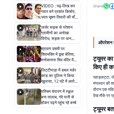
आखिर कब आएगी बहाली?
VIDEO : पढ़-लिख कर
Share
देखें वीडियो
गवार बने प्रशांत किशोर,
भरत भूषण तिवारी की माँ ने
कहा नहीं थी उम्मीद, बेटा
जर्जर सड़क से परेशान
था तो किसी को बोलने की
ग्रामीणों का अनोखा
नहीं थी हिम्मत
विरोध, सड़क पर धान
ऑपरेशन के
रोपकर और खाद डालकर
श्रावण दशमी पर
जताया आक्रोश
शिवभक्ति में डूबा बेतिया,
ट्यूमर क
मनोकामना शिव मंदिर में
हुआ भव्य श्रृंगार
किए ही कर
लिट्टीपाड़ा में डबल मर्डर
कांड का पुलिस ने किया
पहाड़कट्टा. प
खुलासा, 12 घंटे में आरोपी
मंगलवार की शा
गिरफ्तार
दौरान एक महिल
पश्चिम चंपारण में स्कूल
देख मौके पर प
बना तालाब, गंदे पानी से
होकर पढ़ने पहुंच रहे बच्चे
ट्यूमर ब