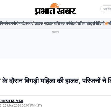
Searc
बिजनेस
मनोरंजन
टेक
ऑटो
लाइफ स्टाइल
राशिफल
धर्म
खेल
देश
विश्व
शॉर्ट्स
वीडियो
ओ
विज्ञापन
के दौरान बिगड़ी महिला की हालत, परिजनों ने 
DHESH KUMAR
, 20 MAY 2026 06:07 PM (IST)