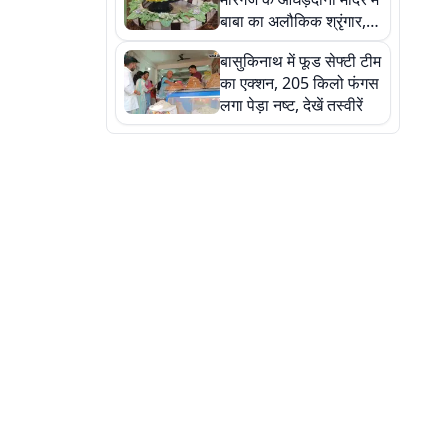
बाबा का अलौकिक श्रृंगार,
तस्वीरों में देखें महादेव के कई
बासुकिनाथ में फूड सेफ्टी टीम
मनमोहक स्वरूप
का एक्शन, 205 किलो फंगस
लगा पेड़ा नष्ट, देखें तस्वीरें