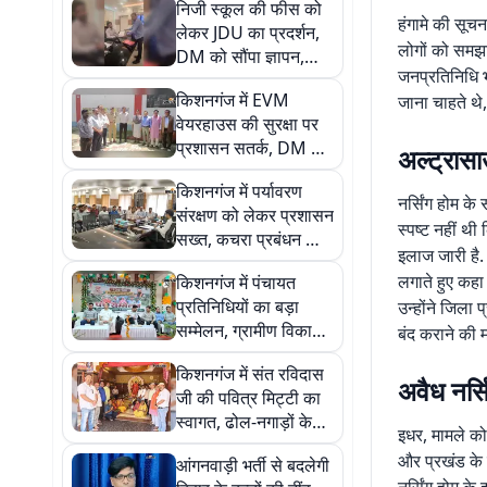
निजी स्कूल की फीस को
हंगामे की सूच
लेकर JDU का प्रदर्शन,
लोगों को समझ
DM को सौंपा ज्ञापन,
जनप्रतिनिधि भ
जांच और कार्रवाई की मांग
किशनगंज में EVM
जाना चाहते थे
वेयरहाउस की सुरक्षा पर
प्रशासन सतर्क, DM और
अल्ट्रासाउ
SP ने किया संयुक्त
किशनगंज में पर्यावरण
निरीक्षण
नर्सिंग होम क
संरक्षण को लेकर प्रशासन
स्पष्ट नहीं थी
सख्त, कचरा प्रबंधन और
इलाज जारी है. 
वृक्षारोपण पर दिए गए नए
लगाते हुए कहा 
किशनगंज में पंचायत
निर्देश
प्रतिनिधियों का बड़ा
उन्होंने जिला
सम्मेलन, ग्रामीण विकास
बंद कराने की म
योजनाओं और पंचायतों की
किशनगंज में संत रविदास
भूमिका पर हुआ मंथन
अवैध नर्सि
जी की पवित्र मिट्टी का
स्वागत, ढोल-नगाड़ों के
इधर, मामले को 
साथ निकली कलश यात्रा
और प्रखंड के स
आंगनवाड़ी भर्ती से बदलेगी