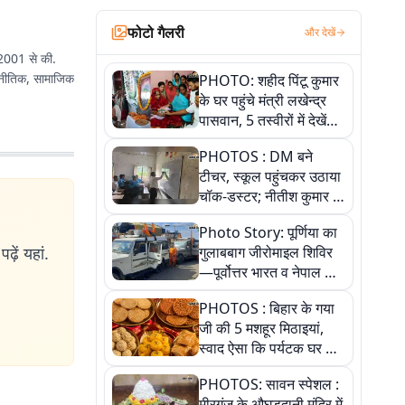
फोटो गैलरी
और देखें
ष 2001 से की.
ाजनीतिक, सामाजिक
PHOTO: शहीद पिंटू कुमार
के घर पहुंचे मंत्री लखेन्द्र
पासवान, 5 तस्वीरों में देखें
उस भावुक पल की पूरी
PHOTOS : DM बने
कहानी
टीचर, स्कूल पहुंचकर उठाया
चॉक-डस्टर; नीतीश कुमार के
इस चहेते अधिकारी को
Photo Story: पूर्णिया का
जानिए
ढ़ें यहां.
गुलाबबाग जीरोमाइल शिविर
—पूर्वोत्तर भारत व नेपाल के
कांवरियों का प्रमुख सेवा धाम
PHOTOS : बिहार के गया
जी की 5 मशहूर मिठाइयां,
स्वाद ऐसा कि पर्यटक घर ले
जाना नहीं भूलते, तस्वीरों में
PHOTOS: सावन स्पेशल :
देखें
मीरगंज के औघड़दानी मंदिर में