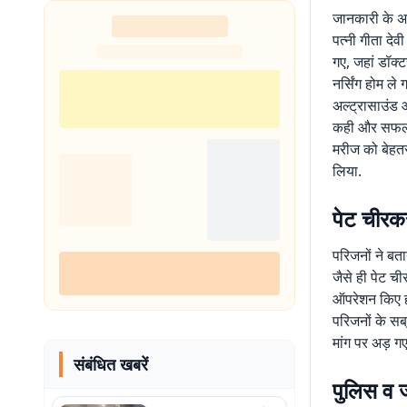
जानकारी के अन
पत्नी गीता दे
गए, जहां डॉक्
नर्सिंग होम 
अल्ट्रासाउंड औ
कही और सफल ऑ
मरीज को बेहतर
लिया.
पेट चीरक
परिजनों ने बत
जैसे ही पेट ची
ऑपरेशन किए ह
परिजनों के सब्
मांग पर अड़ गए
संबंधित खबरें
पुलिस व ज