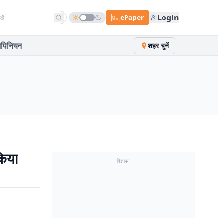
h news
Login
ePaper
पिनियन
शहर चुनें
किया
विज्ञापन