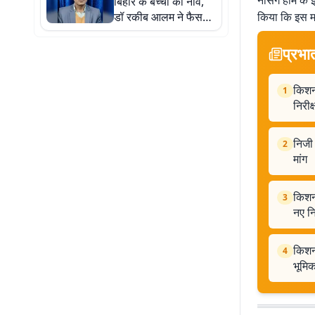
नर्सिंग होम के
बिहार के बच्चों की नींव,
डॉ रकीब आलम ने फैसले
किया कि इस मा
का किया स्वागत
प्रभा
किशन
1
निरीक
निजी
2
मांग
किशनग
3
नए निर
किशनग
4
भूमि