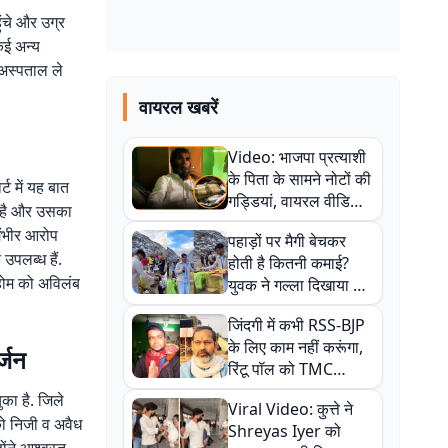
ंचे और उग्र
कई अन्य
 अस्पताल ले
वायरल खबरें
Video: भाजपा प्रत्याशी
के पिता के सामने नोटों की
ट में यह बात
गड्डियां, वायरल वीडियो
ही है और उसका
से राजनीति में उबाल,
 गंभीर आरोप
पहाड़ों पर मैगी बेचकर
अजित महतो बोले- TMC
उपलब्ध हैं.
होती है कितनी कमाई?
की गंदी चाल
 होम को अविलंब
युवक ने गल्ला दिखाया तो
नौकरी वालों के खड़े हो गए
जिंदगी में कभी RSS-BJP
कान
के लिए काम नहीं करूंगा,
र्जन
रिंटू पॉल को TMC
ऑफिस में ले जाकर पीटा,
ुका है. जिले
Viral Video: कुत्ते ने
Video वायरल
 को निजी व अवैध
Shreyas Iyer को