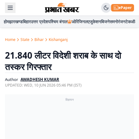
ePaper
होम
झारखण्ड
बिहार
उत्तर प्रदेश
पश्चिम बंगाल
ओरिजिनल
एजुकेशन
बिजनेस
मनोरंजन
टेक
ऑटो
Home
State
Bihar
Kishanganj
21.840 लीटर विदेशी शराब के साथ दो
तस्कर गिरफ्तार
Author
AWADHESH KUMAR
UPDATED:
WED, 10 JUN 2026 05:46 PM (IST)
विज्ञापन