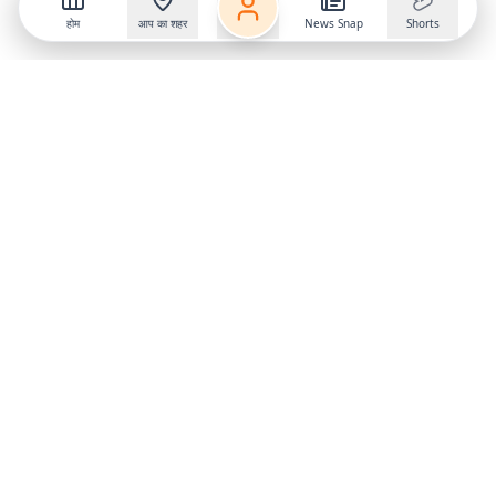
होम
आप का शहर
News Snap
Shorts
Follow us on
X
Download Mobile App
State
›
Jharkhand
›
Hindi News
Gumla News
Bihar News
Dumka News
Delhi News
Ranchi News
Odisha News
Bokaro News