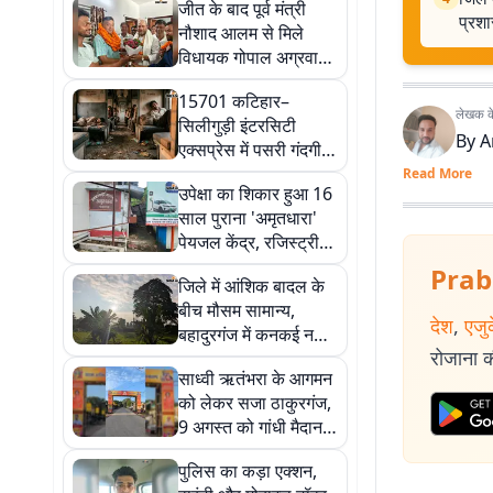
जीत के बाद पूर्व मंत्री
प्रशा
नौशाद आलम से मिले
विधायक गोपाल अग्रवाल,
क्षेत्र के विकास व संगठन
15701 कटिहार–
पर हुई चर्चा
लेखक के 
सिलीगुड़ी इंटरसिटी
By
A
एक्सप्रेस में पसरी गंदगी,
पानी न होने से परेशान हुए
Read More
उपेक्षा का शिकार हुआ 16
यात्री; रेल यात्री समिति
साल पुराना 'अमृतधारा'
ने दी आंदोलन की चेतावनी
पेयजल केंद्र, रजिस्ट्री
ऑफिस में बूंद-बूंद पानी को
Prab
जिले में आंशिक बादल के
तरस रहे लोग
बीच मौसम सामान्य,
देश
,
एजु
बहादुरगंज में कनकई नदी
रोजाना की
के लिए अलर्ट जारी;
साध्वी ऋतंभरा के आगमन
प्रशासन मुस्तैद
को लेकर सजा ठाकुरगंज,
9 अगस्त को गांधी मैदान में
होगा भव्य प्रवचन
पुलिस का कड़ा एक्शन,