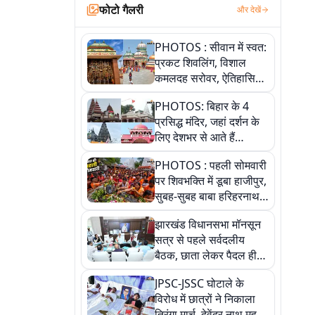
फोटो गैलरी
और देखें
PHOTOS : सीवान में स्वत:
प्रकट शिवलिंग, विशाल
कमलदह सरोवर, ऐतिहासिक
महेंद्रनाथ मंदिर और घंटाघर
PHOTOS: बिहार के 4
की कहानी, तस्वीरों में देखिए
प्रसिद्ध मंदिर, जहां दर्शन के
लिए देशभर से आते हैं
श्रद्धालु, जानिए इनकी
PHOTOS : पहली सोमवारी
खासियत
पर शिवभक्ति में डूबा हाजीपुर,
सुबह-सुबह बाबा हरिहरनाथ
मंदिर पहुंचे तेजस्वी, 10
झारखंड विधानसभा मॉनसून
तस्वीरों में देखें नजारा
सत्र से पहले सर्वदलीय
बैठक, छाता लेकर पैदल ही
सत्ता पक्ष की मीटिंग में पहुंचे
JPSC-JSSC घोटाले के
सीएम, देखें तस्वीरें
विरोध में छात्रों ने निकाला
तिरंगा मार्च, देवेंद्र नाथ महतो