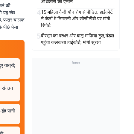
अधिकारी का ऐलान
ामले की
4
15 महिला कैदी यौन रोग से पीड़ित, हाईकोर्ट
की यह खेप
ने जेलों में निगरानी और सीसीटीवी पर मांगी
 है. फरार चालक
रिपोर्ट
े पीछे भेजा
5
बीरभूम का पत्थर और बालू माफिया टुलू मंडल
पहुंचा कलकत्ता हाईकोर्ट, मांगी सुरक्षा
विज्ञापन
ए यात्री;
 व संगठन
बूंद पानी
री;