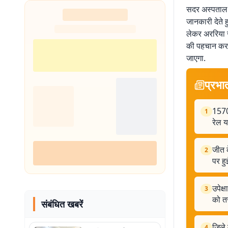
सदर अस्पताल मे
जानकारी देते 
लेकर अररिया ज
की पहचान कर ल
जाएगा.
प्रभा
15701
1
रेल य
जीत क
2
पर हुई
उपेक्
3
को त
संबंधित खबरें
जिले 
4