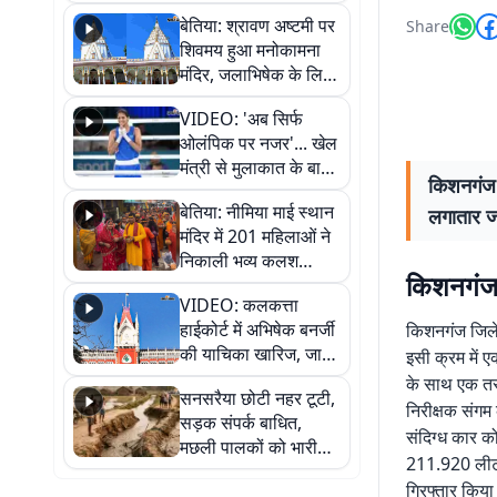
सुनिए
बेतिया: श्रावण अष्टमी पर
Share
शिवमय हुआ मनोकामना
मंदिर, जलाभिषेक के लिए
लगी लंबी कतारें
VIDEO: 'अब सिर्फ
ओलंपिक पर नजर'... खेल
मंत्री से मुलाकात के बाद
किशनगंज 
जैसमीन लंबोरिया का बड़ा
बेतिया: नीमिया माई स्थान
लगातार जा
बयान
मंदिर में 201 महिलाओं ने
निकाली भव्य कलश
किशनगंज स
शोभायात्रा, शिवलिंग
VIDEO: कलकत्ता
प्राण-प्रतिष्ठा महोत्सव
हाईकोर्ट में अभिषेक बनर्जी
किशनगंज जिले 
शुरू
की याचिका खारिज, जानें
इसी क्रम में ए
क्या है पूरा मामला
के साथ एक तस्
सनसरैया छोटी नहर टूटी,
निरीक्षक संगम
सड़क संपर्क बाधित,
संदिग्ध कार 
मछली पालकों को भारी
211.920 लीटर 
नुकसान
गिरफ्तार किया