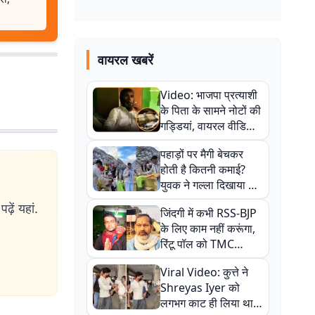
वायरल खबरें
Video: भाजपा प्रत्याशी
के पिता के सामने नोटों की
गड्डियां, वायरल वीडियो
से राजनीति में उबाल,
पहाड़ों पर मैगी बेचकर
अजित महतो बोले- TMC
होती है कितनी कमाई?
की गंदी चाल
युवक ने गल्ला दिखाया तो
नौकरी वालों के खड़े हो गए
ढ़ें यहां.
जिंदगी में कभी RSS-BJP
कान
के लिए काम नहीं करूंगा,
रिंटू पॉल को TMC
ऑफिस में ले जाकर पीटा,
Viral Video: कुत्ते ने
Video वायरल
Shreyas Iyer को
लगभग काट ही लिया था,