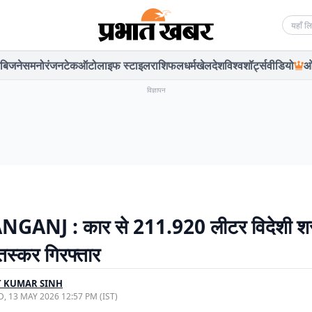
Searc
बिजनेस
मनोरंजन
टेक
ऑटो
लाइफ स्टाइल
राशिफल
धर्म
खेल
देश
विश्व
शॉर्ट्स
वीडियो
ओ
विज्ञापन
GANJ : कार से 211.920 लीटर विदेशी श
तस्कर गिरफ्तार
T KUMAR SINH
, 13 MAY 2026 12:57 PM (IST)