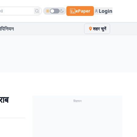
h news
Login
ePaper
पिनियन
शहर चुनें
राब
विज्ञापन