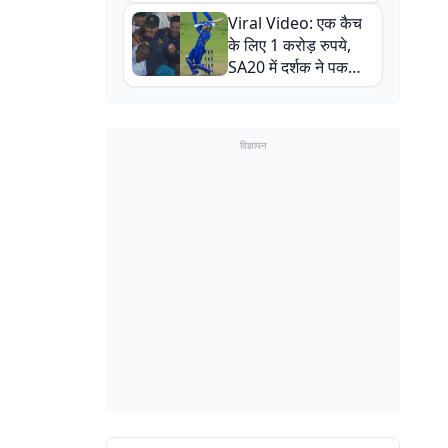
न्यूजीलैंड सीरीज से पहले
Viral Video: एक कैच
बाल-बाल बचे
के लिए 1 करोड़ रुपये,
SA20 में दर्शक ने पकड़ा
एक हाथ से गजब का कैच
विज्ञापन