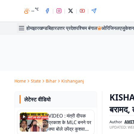
°C
|
|
|
|
--
होम
झारखण्ड
बिहार
उत्तर प्रदेश
पश्चिम बंगाल
ओरिजिनल
एजुकेशन
Home
State
Bihar
Kishanganj
KISHAN
लेटेस्ट वीडियो
बरामद, 
VIDEO : मंत्री दीपक
प्रकाश के MLC बनने पर
Author
AMI
UPDATED:
WED
क्या बोले उपेंद्र कुशवाहा,