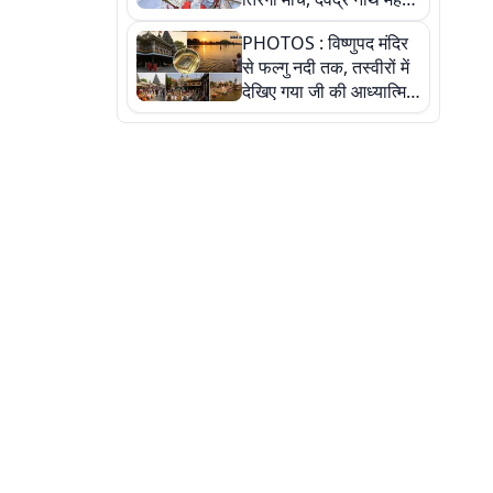
ने किया जल ग्रहण, देखें
PHOTOS : विष्णुपद मंदिर
तस्वीरें
से फल्गु नदी तक, तस्वीरों में
देखिए गया जी की आध्यात्मिक
पहचान