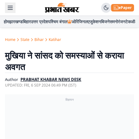
ePaper
होम
झारखण्ड
बिहार
उत्तर प्रदेश
पश्चिम बंगाल
ओरिजिनल
एजुकेशन
बिजनेस
मनोरंजन
टेक
ऑटो
Home
State
Bihar
Katihar
मुखिया ने सांसद को समस्याओं से कराया
अवगत
Author
PRABHAT KHABAR NEWS DESK
UPDATED:
FRI, 6 SEP 2024 06:49 PM (IST)
विज्ञापन