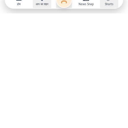
होम
आप का शहर
News Snap
Shorts
Follow us on
X
Download Mobile App
State
›
Jharkhand
›
Hindi News
Gumla News
Bihar News
Dumka News
Delhi News
Ranchi News
Odisha News
Bokaro News