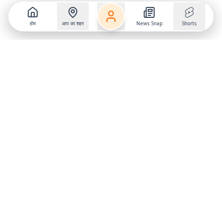
होम
आप का शहर
News Snap
Shorts
Follow us on
X
Download Mobile App
State
›
Jharkhand
›
Hindi News
Gumla News
Bihar News
Dumka News