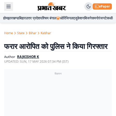
ePaper
होम
झारखण्ड
बिहार
उत्तर प्रदेश
पश्चिम बंगाल
ओरिजिनल
एजुकेशन
बिजनेस
मनोरंजन
टेक
ऑटो
Home
State
Bihar
Katihar
फरार आरोपित को पुलिस ने किया गिरफ्तार
Author
RAJKISHOR K
UPDATED:
SUN, 17 MAY 2026 07:34 PM (IST)
विज्ञापन