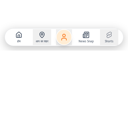
होम
आप का शहर
News Snap
Shorts
Follow us on
X
Download Mobile App