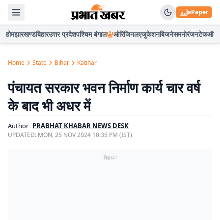
ePaper
होम
झारखण्ड
बिहार
उत्तर प्रदेश
पश्चिम बंगाल
ओरिजिनल
एजुकेशन
बिजनेस
मनोरंजन
टेक
ऑटो
Home
State
Bihar
Katihar
पंचायत सरकार भवन निर्माण कार्य चार वर्ष
के बाद भी अधर में
Author
PRABHAT KHABAR NEWS DESK
UPDATED:
MON, 25 NOV 2024 10:35 PM (IST)
विज्ञापन