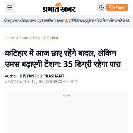
ePaper
होम
झारखण्ड
बिहार
उत्तर प्रदेश
पश्चिम बंगाल
ओरिजिनल
एजुकेशन
बिजनेस
मनोरंजन
टेक
ऑटो
Home
State
Bihar
Katihar
कटिहार में आज छाए रहेंगे बादल, लेकिन
उमस बढ़ाएगी टेंशन: 35 डिग्री रहेगा पारा
Author
DIVYANSHU PRASHANT
UPDATED:
TUE, 16 JUN 2026 09:28 AM (IST)
विज्ञापन