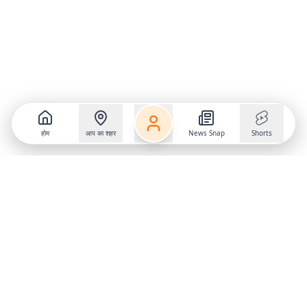
होम
आप का शहर
News Snap
Shorts
Follow us on
X
Download Mobile App