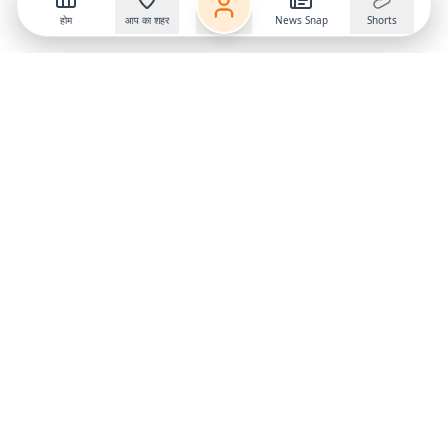
होम
आप का शहर
News Snap
Shorts
Follow us on
X
Download Mobile App
State
›
Jharkhand
›
Hindi News
Gumla News
Bihar News
Dumka News
Delhi News
Ranchi News
Odisha News
Bokaro News