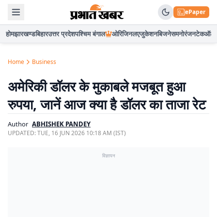
ePaper
होम
झारखण्ड
बिहार
उत्तर प्रदेश
पश्चिम बंगाल
ओरिजिनल
एजुकेशन
बिजनेस
मनोरंजन
टेक
ऑटो
Home
Business
अमेरिकी डॉलर के मुकाबले मजबूत हुआ
रुपया, जानें आज क्या है डॉलर का ताजा रेट
Author
ABHISHEK PANDEY
UPDATED:
TUE, 16 JUN 2026 10:18 AM (IST)
विज्ञापन