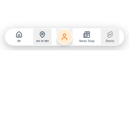
होम
आप का शहर
News Snap
Shorts
Follow us on
X
Download Mobile App