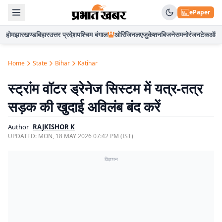
ePaper
होम
झारखण्ड
बिहार
उत्तर प्रदेश
पश्चिम बंगाल
ओरिजिनल
एजुकेशन
बिजनेस
मनोरंजन
टेक
ऑटो
Home
State
Bihar
Katihar
स्ट्रांम वॉटर ड्रेनेज सिस्टम में यत्र-तत्र
सड़क की खुदाई अविलंब बंद करें
Author
RAJKISHOR K
UPDATED:
MON, 18 MAY 2026 07:42 PM (IST)
विज्ञापन