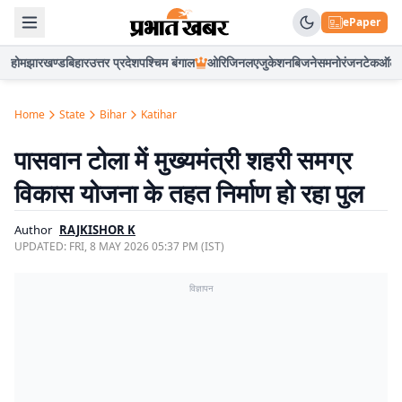
ePaper
होम
झारखण्ड
बिहार
उत्तर प्रदेश
पश्चिम बंगाल
ओरिजिनल
एजुकेशन
बिजनेस
मनोरंजन
टेक
ऑटो
Home
State
Bihar
Katihar
पासवान टोला में मुख्यमंत्री शहरी समग्र
विकास योजना के तहत निर्माण हो रहा पुल
Author
RAJKISHOR K
UPDATED:
FRI, 8 MAY 2026 05:37 PM (IST)
विज्ञापन