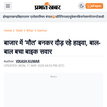
ePaper
होम
झारखण्ड
बिहार
उत्तर प्रदेश
पश्चिम बंगाल
ओरिजिनल
एजुकेशन
बिजनेस
मनोरंजन
टेक
ऑटो
Home
State
Bihar
Kaimur
बाजार में ‘मौत’ बनकर दौड़ रहे हाइवा, बाल-
बाल बचा बाइक सवार
Author
VIKASH KUMAR
UPDATED:
MON, 11 MAY 2026 04:53 PM (IST)
विज्ञापन