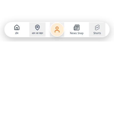
होम
आप का शहर
News Snap
Shorts
Follow us on
X
Download Mobile App