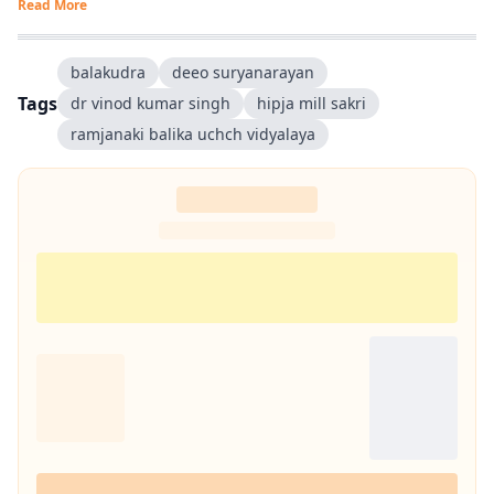
Read More
balakudra
deeo suryanarayan
Tags
dr vinod kumar singh
hipja mill sakri
ramjanaki balika uchch vidyalaya