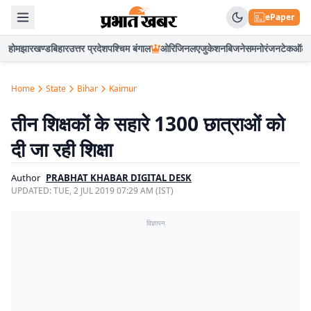
ePaper
होम
झारखण्ड
बिहार
उत्तर प्रदेश
पश्चिम बंगाल
ओरिजिनल
एजुकेशन
बिजनेस
मनोरंजन
टेक
ऑटो
Home
State
Bihar
Kaimur
तीन शिक्षकों के सहारे 1300 छात्राओं को
दी जा रही शिक्षा
Author
PRABHAT KHABAR DIGITAL DESK
UPDATED:
TUE, 2 JUL 2019 07:29 AM (IST)
विज्ञापन