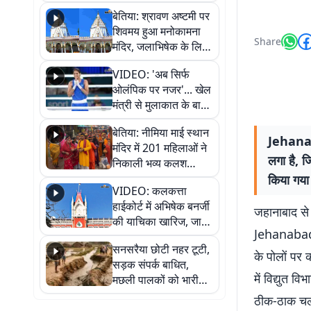
सुनिए
बेतिया: श्रावण अष्टमी पर
शिवमय हुआ मनोकामना
Share
मंदिर, जलाभिषेक के लिए
लगी लंबी कतारें
VIDEO: 'अब सिर्फ
ओलंपिक पर नजर'... खेल
मंत्री से मुलाकात के बाद
जैसमीन लंबोरिया का बड़ा
बेतिया: नीमिया माई स्थान
बयान
Jehanaba
मंदिर में 201 महिलाओं ने
लगा है, ज
निकाली भव्य कलश
शोभायात्रा, शिवलिंग
किया गया 
VIDEO: कलकत्ता
प्राण-प्रतिष्ठा महोत्सव
हाईकोर्ट में अभिषेक बनर्जी
शुरू
जहानाबाद से 
की याचिका खारिज, जानें
Jehanabad 
क्या है पूरा मामला
सनसरैया छोटी नहर टूटी,
के पोलों पर
सड़क संपर्क बाधित,
में विद्युत 
मछली पालकों को भारी
नुकसान
ठीक-ठाक चला,