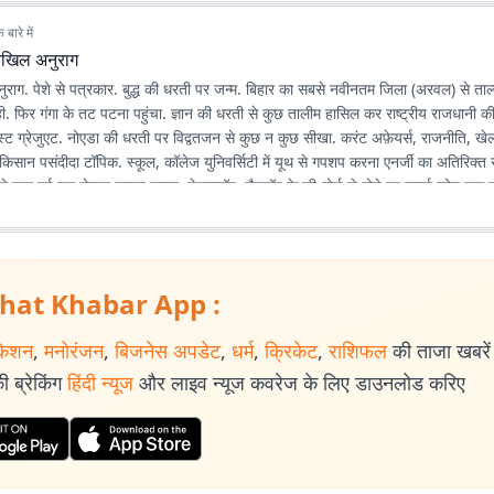
बारे में
िखिल अनुराग
राग. पेशे से पत्रकार. बुद्ध की धरती पर जन्म. बिहार का सबसे नवीनतम जिला (अरवल) से ताल्
ही. फिर गंगा के तट पटना पहुंचा. ज्ञान की धरती से कुछ तालीम हासिल कर राष्ट्रीय राजधानी 
पोस्ट ग्रेजुएट. नोएडा की धरती पर विद्वतजन से कुछ न कुछ सीखा. करंट अफ़ेयर्स, राजनीति, खेल,
त-किसान पसंदीदा टॉपिक. स्कूल, कॉलेज युनिवर्सिटी में यूथ से गपशप करना एनर्जी का अतिरिक्त
े शुरू हुई इस लेखन यात्रा कलम, डेस्कटॉप, लैपटॉप के की-बोर्ड से होते हुए स्मार्ट फोन तक पह
ी है, सीखने, पढ़ने, लिखने की भूख भी बढ़ रही है.
hat Khabar App :
केशन
,
मनोरंजन
,
बिजनेस अपडेट
,
धर्म
,
क्रिकेट
,
राशिफल
की ताजा खबरें प
 ब्रेकिंग
हिंदी न्यूज
और लाइव न्यूज कवरेज के लिए डाउनलोड करिए