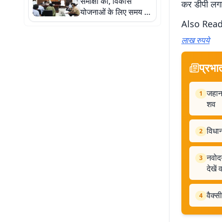
समीक्षा की, विकास
कर डीपी लगान
योजनाओं के लिए समय पर
भूमि उपलब्ध कराने का
Also Rea
निर्देश
लाख रुपये
प्रभा
जहाना
1
शव
विधान
2
नवोदय
3
देखें 
वैक्स
4