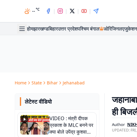
°C
|
|
|
|
--
होम
झारखण्ड
बिहार
उत्तर प्रदेश
पश्चिम बंगाल
ओरिजिनल
एजुकेशन
Home
State
Bihar
Jehanabad
जहानाबा
लेटेस्ट वीडियो
ही बिजल
VIDEO : मंत्री दीपक
प्रकाश के MLC बनने पर
Author
NIK
UPDATED:
FRI
क्या बोले उपेंद्र कुशवाहा,