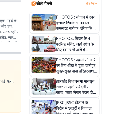
फोटो गैलरी
और देखें
PHOTOS : सीवान में स्वत:
लुक. पढ़ाई की
प्रकट शिवलिंग, विशाल
की ओर कूच.
कमलदह सरोवर, ऐतिहासिक
 अंतरराष्ट्रीय
महेंद्रनाथ मंदिर और घंटाघर
 स्रोत. साल
PHOTOS: बिहार के 4
की कहानी, तस्वीरों में देखिए
ुंच गयी. ज्यों-
प्रसिद्ध मंदिर, जहां दर्शन के
लिए देशभर से आते हैं
श्रद्धालु, जानिए इनकी
PHOTOS : पहली सोमवारी
खासियत
पर शिवभक्ति में डूबा हाजीपुर,
सुबह-सुबह बाबा हरिहरनाथ
मंदिर पहुंचे तेजस्वी, 10
ढ़ें यहां.
झारखंड विधानसभा मॉनसून
तस्वीरों में देखें नजारा
सत्र से पहले सर्वदलीय
बैठक, छाता लेकर पैदल ही
सत्ता पक्ष की मीटिंग में पहुंचे
JPSC-JSSC घोटाले के
सीएम, देखें तस्वीरें
विरोध में छात्रों ने निकाला
तिरंगा मार्च, देवेंद्र नाथ महतो