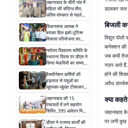
जहानाबाद के चीरी गांव में
डालकर जल रह
महिला की संदिग्ध मौत,
अंतिम संस्कार से पहले
पुलिस ने कब्जे में लिया शव
बिजली कनेक
विधानसभा अध्यक्ष ने
बराबर हिल इको-टूरिज्म
विद्युत पोलो
विकास परियोजना का
किया निरीक्षण, दिए निर्देश
कनेक्शन की मर
नवोदय विद्यालय समिति के
जब कभी तेज 
स्थापना दिवस पर डीएम ने
किया मेधावियों का सम्मान,
नज़र आते हैं
कहा- बड़े सपने देखें व
होने की शिका
वैक्सीनेशन कर्मियों की
लक्ष्य तय करें
हड़ताल से पशुओं का
अवैध उपभोक्
खुरपका-खुरहा टीकाकरण
अभियान ठप, बढ़ी चिंता
क्या कहते 
जहानाबाद की 15
पंचायतों में लगे सहयोग
शिविर, 395 आवेदन मिले,
जहानाबाद के 
45 का मौके पर निष्पादन
पर लगी कुछ डी
डीएम ने राजस्व कार्यों की