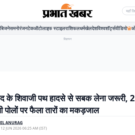
Searc
बिजनेस
मनोरंजन
टेक
ऑटो
लाइफ स्टाइल
राशिफल
धर्म
खेल
देश
विश्व
शॉर्ट्स
वीडियो
ओ
विज्ञापन
द के शिवाजी पथ हादसे से सबक लेना जरूरी, 2 
ी पोलों पर फैला तारों का मकड़जाल
HIL ANURAG
, 12 JUN 2026 06:25 AM (IST)