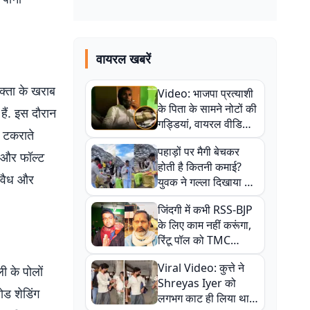
वायरल खबरें
ोक्ता के खराब
Video: भाजपा प्रत्याशी
के पिता के सामने नोटों की
 हैं. इस दौरान
गड्डियां, वायरल वीडियो
 टकराते
से राजनीति में उबाल,
पहाड़ों पर मैगी बेचकर
अजित महतो बोले- TMC
े और फॉल्ट
होती है कितनी कमाई?
की गंदी चाल
ब वैध और
युवक ने गल्ला दिखाया तो
नौकरी वालों के खड़े हो गए
जिंदगी में कभी RSS-BJP
कान
के लिए काम नहीं करूंगा,
रिंटू पॉल को TMC
ऑफिस में ले जाकर पीटा,
Viral Video: कुत्ते ने
ी के पोलों
Video वायरल
Shreyas Iyer को
लोड शेडिंग
लगभग काट ही लिया था,