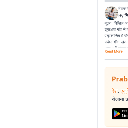
लेखक के 
By
न
मूलतः निखिल अनु
शुरूआत गांव से 
पत्रकारिता में 
संबंध, गाँव, खे
2020 में नोएडा स
Read More
ज्यों उम्र बढ़ रह
Prab
देश
,
एजु
रोजाना की