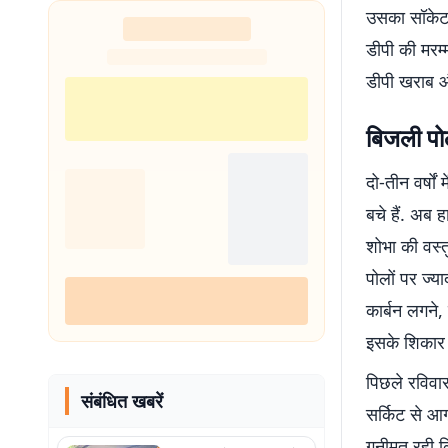
उसका सॉकेट 
डीपी की मरम
डीपी खराब औ
बिजली पोल
दो-तीन वर्षो
बचे हैं. अब
शोभा की वस्त
पोलों पर ज्या
कार्बन लगने,
इसके शिकार हो
पिछले रविवा
संबंधित खबरें
सर्किट से आ
गनीमत रही क