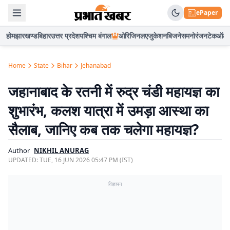
ePaper
होम
झारखण्ड
बिहार
उत्तर प्रदेश
पश्चिम बंगाल
ओरिजिनल
एजुकेशन
बिजनेस
मनोरंजन
टेक
ऑटो
Home
State
Bihar
Jehanabad
जहानाबाद के रतनी में रुद्र चंडी महायज्ञ का
शुभारंभ, कलश यात्रा में उमड़ा आस्था का
सैलाब, जानिए कब तक चलेगा महायज्ञ?
Author
NIKHIL ANURAG
UPDATED:
TUE, 16 JUN 2026 05:47 PM (IST)
विज्ञापन