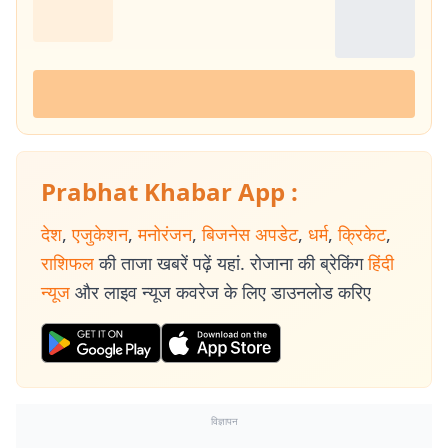
Prabhat Khabar App :
देश
,
एजुकेशन
,
मनोरंजन
,
बिजनेस अपडेट
,
धर्म
,
क्रिकेट
,
राशिफल
की ताजा खबरें पढ़ें यहां. रोजाना की ब्रेकिंग
हिंदी
न्यूज
और लाइव न्यूज कवरेज के लिए डाउनलोड करिए
विज्ञापन