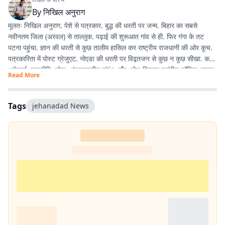
By
निखिल अनुराग
मूलतः निखिल अनुराग. पेशे से पत्रकार. बुद्ध की धरती पर जन्म. बिहार का सबसे
नवीनतम जिला (अरवल) से ताल्लुक. पढ़ाई की शुरूआत गांव से ही. फिर गंगा के तट
पटना पहुंचा. ज्ञान की धरती से कुछ तालीम हासिल कर राष्ट्रीय राजधानी की ओर कूच.
पत्रकारिता में पोस्ट ग्रेजुएट. नोएडा की धरती पर विद्वतजन से कुछ न कुछ सीखा. करंट
अफ़ेयर्स, राजनीति, खेल, अंतरराष्ट्रीय संबंध, गाँव, खेत-किसान पसंदीदा टॉपिक. स्कूल,
Read More
कॉलेज युनिवर्सिटी में यूथ से गपशप करना एनर्जी का अतिरिक्त स्रोत. साल 2020 में
नोएडा से शुरू हुई इस लेखन यात्रा कलम, डेस्कटॉप, लैपटॉप के की-बोर्ड से होते हुए
स्मार्ट फोन तक पहुंच गयी. ज्यों-ज्यों उम्र बढ़ रही है, सीखने, पढ़ने, लिखने की भूख भी
Tags
jehanadad News
बढ़ रही है.