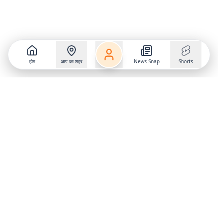
होम
आप का शहर
News Snap
Shorts
Follow us on
X
Download Mobile App
State
›
Jharkhand
›