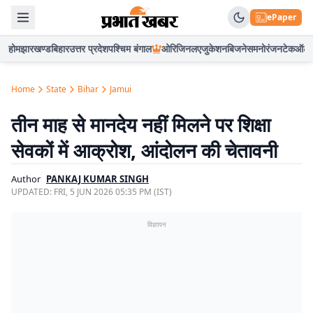
ePaper
होम
झारखण्ड
बिहार
उत्तर प्रदेश
पश्चिम बंगाल
ओरिजिनल
एजुकेशन
बिजनेस
मनोरंजन
टेक
ऑटो
Home
State
Bihar
Jamui
तीन माह से मानदेय नहीं मिलने पर शिक्षा
सेवकों में आक्रोश, आंदोलन की चेतावनी
Author
PANKAJ KUMAR SINGH
UPDATED:
FRI, 5 JUN 2026 05:35 PM (IST)
विज्ञापन