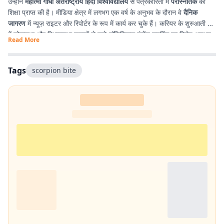
उन्होंने
महात्मा गाँधी अंतर्राष्ट्रीय हिंदी विश्वविद्यालय
से पत्रकारिता में
परास्नातक
की
शिक्षा प्राप्त की है। मीडिया क्षेत्र में लगभग एक वर्ष के अनुभव के दौरान वे
दैनिक
जागरण
में न्यूज़ राइटर और रिपोर्टर के रूप में कार्य कर चुके हैं। करियर के शुरुआती दौर
में लोकसभा और विधानसभा चुनावों से जुड़े पॉलिटिकल कंटेंट राइटिंग का विशेष अनुभव
Read More
प्राप्त किया। इसके अतिरिक्त उन्होंने
टी. एन. बी. कॉलेज
से हिंदी साहित्य में
स्नातक
किया है, जिसके कारण साहित्य, पठन-पाठन, लेखन और कविता-सृजन में उनकी विशेष
रुचि है। सटीक, निष्पक्ष और प्रभावशाली लेखन के माध्यम से पाठकों तक विश्वसनीय
Tags
scorpion bite
जानकारी पहुँचाना उनकी पेशेवर पहचान है।