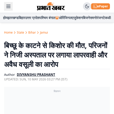
ePaper
होम
झारखण्ड
बिहार
उत्तर प्रदेश
पश्चिम बंगाल
ओरिजिनल
एजुकेशन
बिजनेस
मनोरंजन
टेक
ऑटो
Home
State
Bihar
Jamui
बिच्छू के काटने से किशोर की मौत, परिजनों
ने निजी अस्पताल पर लगाया लापरवाही और
अवैध वसूली का आरोप
Author
DIVYANSHU PRASHANT
UPDATED:
SUN, 10 MAY 2026 03:27 PM (IST)
विज्ञापन