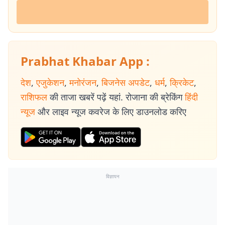
Prabhat Khabar App :
देश
,
एजुकेशन
,
मनोरंजन
,
बिजनेस अपडेट
,
धर्म
,
क्रिकेट
,
राशिफल
की ताजा खबरें पढ़ें यहां. रोजाना की ब्रेकिंग
हिंदी
न्यूज
और लाइव न्यूज कवरेज के लिए डाउनलोड करिए
विज्ञापन