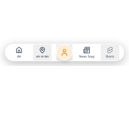
होम
आप का शहर
News Snap
Shorts
Follow us on
X
Download Mobile App