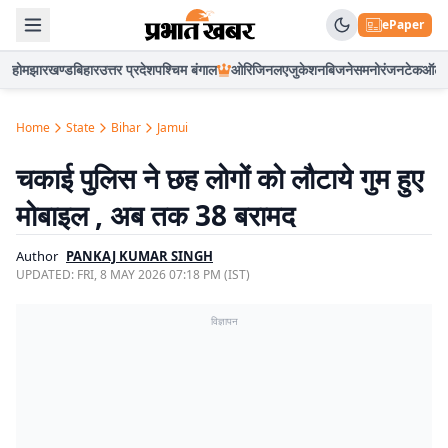
ePaper
होम
झारखण्ड
बिहार
उत्तर प्रदेश
पश्चिम बंगाल
ओरिजिनल
एजुकेशन
बिजनेस
मनोरंजन
टेक
ऑटो
Home
State
Bihar
Jamui
चकाई पुलिस ने छह लोगों को लौटाये गुम हुए
मोबाइल , अब तक 38 बरामद
Author
PANKAJ KUMAR SINGH
UPDATED:
FRI, 8 MAY 2026 07:18 PM (IST)
विज्ञापन