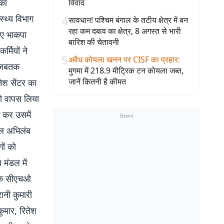
 का
विवाद
4
स्थ्य विभाग
सावधान! पश्चिम बंगाल के तटीय क्षेत्र में बन
रहा कम दबाव का क्षेत्र, 8 अगस्त से भारी
ुए भाकपा
बारिश की चेतावनी
्मियों ने
5
अवैध कोयला खनन पर CISF का प्रहार
:
ि जबतक
मुगमा में 218.9 मीट्रिक टन कोयला जब्त,
जानें कितनी है कीमत
नेश सेंटर का
को वापस लिया
च कर उसमें
विज्ञापन
 हल अभिलंब
ों को
 मंडल में
ा के सीएचओ
ानी कुमारी
कुमार, रितेश