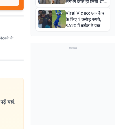
लगभग काट ही लिया था,
न्यूजीलैंड सीरीज से पहले
Viral Video: एक कैच
बाल-बाल बचे
के लिए 1 करोड़ रुपये,
SA20 में दर्शक ने पकड़ा
एक हाथ से गजब का कैच
ेटवर्क के
विज्ञापन
ढ़ें यहां.