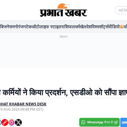
Searc
बिजनेस
मनोरंजन
टेक
ऑटो
लाइफ स्टाइल
राशिफल
धर्म
खेल
देश
विश्व
शॉर्ट्स
वीडियो
ओ
विज्ञापन
र्मियों ने किया प्रदर्शन, एसडीओ को सौंपा ज्ञ
BHAT KHABAR NEWS DESK
, 9 AUG 2024 09:48 PM (IST)