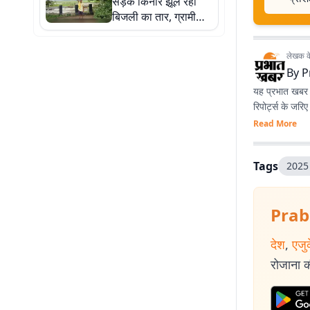
सड़क किनारे झूल रहा
बिजली का तार, ग्रामीणों
ने जताई हादसे की आशंका
लेखक के 
By
P
यह प्रभात खबर क
रिपोर्ट्स के जरि
Read More
Tags
2025 
Prab
देश
,
एजु
रोजाना की