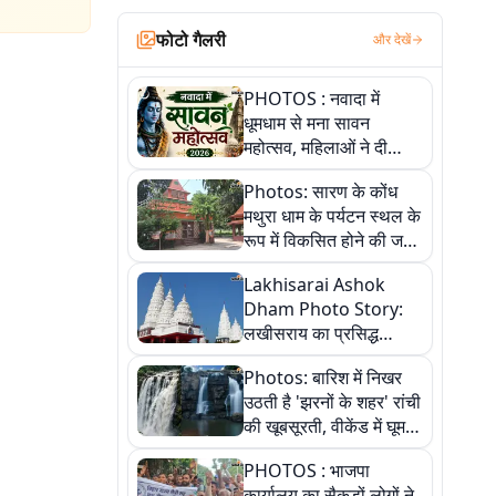
फोटो गैलरी
और देखें
PHOTOS : नवादा में
धूमधाम से मना सावन
महोत्सव, महिलाओं ने दी
सांस्कृतिक प्रस्तुतियां
Photos: सारण के कोंध
मथुरा धाम के पर्यटन स्थल के
रूप में विकसित होने की जगी
आस, 9 तस्वीरों में देखें पूरी
Lakhisarai Ashok
कहानी
Dham Photo Story:
लखीसराय का प्रसिद्ध
अशोक धाम—आस्था,
Photos: बारिश में निखर
श्रृंगार, अनुष्ठान और
उठती है 'झरनों के शहर' रांची
अलौकिक संध्या आरती के
की खूबसूरती, वीकेंड में घूम
विहंगम दृश्य
आएं ये 5 वादियां
PHOTOS : भाजपा
कार्यालय का सैकड़ों लोगों ने