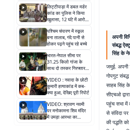
हुआ भव्य श्रृंगार
लिट्टीपाड़ा में डबल मर्डर
कांड का पुलिस ने किया
खुलासा, 12 घंटे में आरोपी
गिरफ्तार
पश्चिम चंपारण में स्कूल
अपनी विभि
बना तालाब, गंदे पानी से
होकर पढ़ने पहुंच रहे बच्चे
संबद्ध ऐक्
सिंह के न
भारत-नेपाल सीमा पर
31.25 किलो गांजा के
जमुई. अपनी व
साथ दो तस्कर गिरफ्तार,
नेपाली नंबर की बाइक
गोपगुट संबद्ध
VIDEO : नवादा के छोटी
जब्त
साहब सिंह के
कुमारी हत्याकांड में कब-
क्या हुआ, देखिए पूरी रिपोर्ट
सीएचओ द्वार
पहुंच सभा मे
VIDEO: श्रावण नवमी
पर मनोकामना शिव मंदिर
से संविदा पर
में उमड़ा आस्था का
की पद्धति क
सैलाब, हर-हर महादेव के
जयघोष से गूंजा परिसर