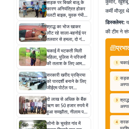
कुमार, खुशबू
सड़क पर बिखरे बालू के
कारण अनियंत्रित होकर
कर्मी मौजूद थ
पलटी बाइक, युवक गंभीर
रूप से घायल; सदर
डिस्क्लेमर:
यह
श्राद्ध का भोज खाकर
अस्पताल में भर्ती
की टीम ने सं
लौट रहे साला-बहनोई पर
तलवार से हमला, दो गंभीर
रूप से घायल; सदर
प्रभा
चकाई में भटकती मिली
अस्पताल में भर्ती
महिला, पुलिस ने परिजनों
चकाई 
की तलाश के लिए आम
1
लोगों से मांगी मदद
सरकारी खरीद प्रक्रिया
सड़क
2
को पारदर्शी बनाने के लिए
अस्पत
जीईएम पोर्टल पर
अधिकारियों को दिया गया
दो लाख से अधिक के बैंक
श्रा
प्रशिक्षण
3
ऋण का 50 हजार रुपये में
अस्पत
हुआ समझौता, नीलाम पत्र
न्यायालय में बनी सहमति
सरकार
4
सोनो के चुरहेत गांव में
प्रशि