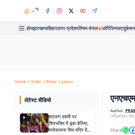
°C
|
|
|
|
--
होम
झारखण्ड
बिहार
उत्तर प्रदेश
पश्चिम बंगाल
ओरिजिनल
एजुकेशन
Home
State
Bihar
Jamui
एनएचएम क
लेटेस्ट वीडियो
Author
PRA
श्रावण दशमी पर
UPDATED:
FRI
शिवभक्ति में डूबा बेतिया,
मनोकामना शिव मंदिर में
Share