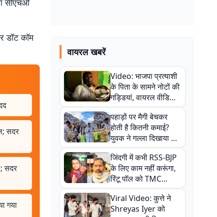
तथा सीएचओ
बर डॉट कॉम
वायरल खबरें
Video: भाजपा प्रत्याशी
के पिता के सामने नोटों की
गड्डियां, वायरल वीडियो
मदद
से राजनीति में उबाल,
पहाड़ों पर मैगी बेचकर
अजित महतो बोले- TMC
होती है कितनी कमाई?
की गंदी चाल
यल; सदर
युवक ने गल्ला दिखाया तो
नौकरी वालों के खड़े हो गए
जिंदगी में कभी RSS-BJP
कान
ल; सदर
के लिए काम नहीं करूंगा,
रिंटू पॉल को TMC
ऑफिस में ले जाकर पीटा,
Viral Video: कुत्ते ने
Video वायरल
या गया
Shreyas Iyer को