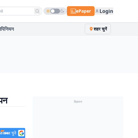
h news
Login
ePaper
पिनियन
शहर चुनें
ापन
विज्ञापन