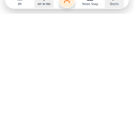
होम
आप का शहर
News Snap
Shorts
Follow us on
X
Download Mobile App
State
›
Jharkhand
›
Hindi News
Gumla News
Bihar News
Dumka News
Delhi News
Ranchi News
Odisha News
Bokaro News