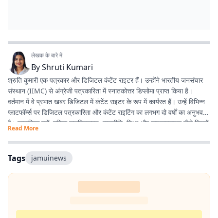
लेखक के बारे में
By
Shruti Kumari
श्रुति कुमारी एक पत्रकार और डिजिटल कंटेंट राइटर हैं। उन्होंने भारतीय जनसंचार
संस्थान (IIMC) से अंग्रेजी पत्रकारिता में स्नातकोत्तर डिप्लोमा प्राप्त किया है।
वर्तमान में वे प्रभात खबर डिजिटल में कंटेंट राइटर के रूप में कार्यरत हैं। उन्हें विभिन्न
प्लाटफॉर्म्स पर डिजिटल पत्रकारिता और कंटेंट राइटिंग का लगभग दो वर्षों का अनुभव
है। सामाजिक मुद्दों, महिला सशक्तिकरण, राजनीति, शिक्षा और लाइफस्टाइल जैसे विषयों
Read More
पर लिखना उनकी विशेष रुचि का क्षेत्र है। इसके अलावा वे डिजिटल प्लेटफॉर्म के लिए
स्क्रिप्ट राइटिंग करती हैं तथा हिंदी कविता और अंगिका भाषा में लेखन का भी शौक
रखती हैं। प्रकृति से उनका विशेष लगाव है और वे मानती हैं कि संवेदनशील, तथ्यपरक
Tags
jamuinews
और जनसरोकार से जुड़ी पत्रकारिता समाज में सकारात्मक बदलाव का माध्यम बन सकती
है।