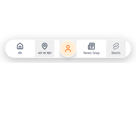
होम
आप का शहर
News Snap
Shorts
Follow us on
X
Download Mobile App