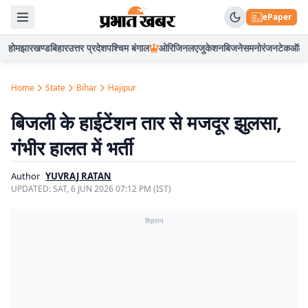
ePaper
होम
झारखण्ड
बिहार
उत्तर प्रदेश
पश्चिम बंगाल
ओरिजिनल
एजुकेशन
बिजनेस
मनोरंजन
टेक
ऑटो
Home
State
Bihar
Hajipur
बिजली के हाईटेंशन तार से मजदूर झुलसा,
गंभीर हालत में भर्ती
Author
YUVRAJ RATAN
UPDATED:
SAT, 6 JUN 2026 07:12 PM (IST)
विज्ञापन