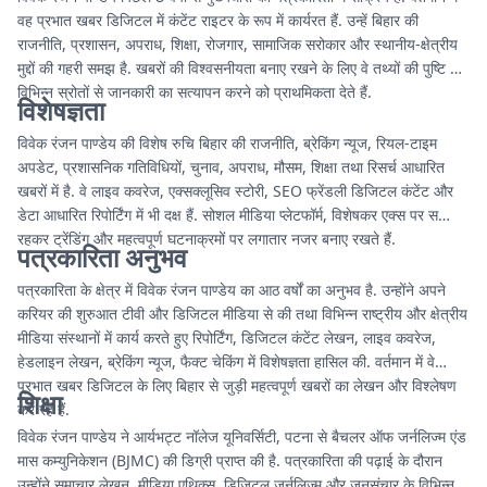
वह प्रभात खबर डिजिटल में कंटेंट राइटर के रूप में कार्यरत हैं. उन्हें बिहार की
राजनीति, प्रशासन, अपराध, शिक्षा, रोजगार, सामाजिक सरोकार और स्थानीय-क्षेत्रीय
मुद्दों की गहरी समझ है. खबरों की विश्वसनीयता बनाए रखने के लिए वे तथ्यों की पुष्टि और
विभिन्न स्रोतों से जानकारी का सत्यापन करने को प्राथमिकता देते हैं.
विशेषज्ञता
विवेक रंजन पाण्डेय की विशेष रुचि बिहार की राजनीति, ब्रेकिंग न्यूज, रियल-टाइम
अपडेट, प्रशासनिक गतिविधियों, चुनाव, अपराध, मौसम, शिक्षा तथा रिसर्च आधारित
खबरों में है. वे लाइव कवरेज, एक्सक्लूसिव स्टोरी, SEO फ्रेंडली डिजिटल कंटेंट और
डेटा आधारित रिपोर्टिंग में भी दक्ष हैं. सोशल मीडिया प्लेटफॉर्म, विशेषकर एक्स पर सक्रिय
रहकर ट्रेंडिंग और महत्वपूर्ण घटनाक्रमों पर लगातार नजर बनाए रखते हैं.
पत्रकारिता अनुभव
पत्रकारिता के क्षेत्र में विवेक रंजन पाण्डेय का आठ वर्षों का अनुभव है. उन्होंने अपने
करियर की शुरुआत टीवी और डिजिटल मीडिया से की तथा विभिन्न राष्ट्रीय और क्षेत्रीय
मीडिया संस्थानों में कार्य करते हुए रिपोर्टिंग, डिजिटल कंटेंट लेखन, लाइव कवरेज,
हेडलाइन लेखन, ब्रेकिंग न्यूज, फैक्ट चेकिंग में विशेषज्ञता हासिल की. वर्तमान में वे
प्रभात खबर डिजिटल के लिए बिहार से जुड़ी महत्वपूर्ण खबरों का लेखन और विश्लेषण
शिक्षा
कर रहे हैं.
विवेक रंजन पाण्डेय ने आर्यभट्ट नॉलेज यूनिवर्सिटी, पटना से बैचलर ऑफ जर्नलिज्म एंड
मास कम्युनिकेशन (BJMC) की डिग्री प्राप्त की है. पत्रकारिता की पढ़ाई के दौरान
उन्होंने समाचार लेखन, मीडिया एथिक्स, डिजिटल जर्नलिज्म और जनसंचार के विभिन्न