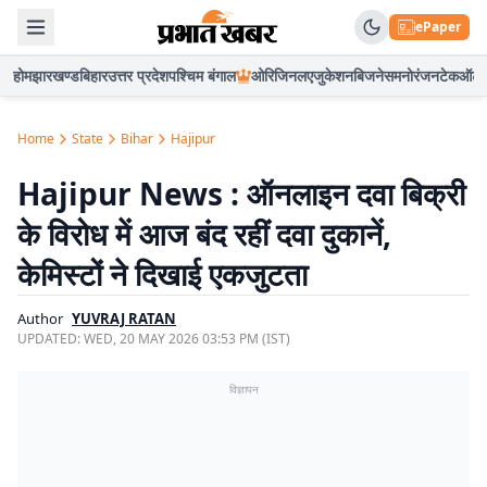
ePaper
होम
झारखण्ड
बिहार
उत्तर प्रदेश
पश्चिम बंगाल
ओरिजिनल
एजुकेशन
बिजनेस
मनोरंजन
टेक
ऑटो
Home
State
Bihar
Hajipur
Hajipur News : ऑनलाइन दवा बिक्री
के विरोध में आज बंद रहीं दवा दुकानें,
केमिस्टों ने दिखाई एकजुटता
Author
YUVRAJ RATAN
UPDATED:
WED, 20 MAY 2026 03:53 PM (IST)
विज्ञापन