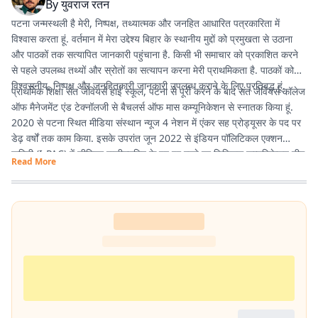
By
युवराज रतन
पटना जन्मस्थली है मेरी, निष्पक्ष, तथ्यात्मक और जनहित आधारित पत्रकारिता में
विश्वास करता हूं. वर्तमान में मेरा उद्देश्य बिहार के स्थानीय मुद्दों को प्रमुखता से उठाना
और पाठकों तक सत्यापित जानकारी पहुंचाना है. किसी भी समाचार को प्रकाशित करने
से पहले उपलब्ध तथ्यों और स्रोतों का सत्यापन करना मेरी प्राथमिकता है. पाठकों को
विश्वसनीय, निष्पक्ष और जनहितकारी जानकारी उपलब्ध कराने के लिए प्रतिबद्ध हूं.
प्राथमिक शिक्षा संत जेवियर्स हाई स्कूल, पटना से पूरी करने के बाद संत जेवियर्स कॉलेज
ऑफ मैनेजमेंट एंड टेक्नॉलजी से बैचलर्स ऑफ मास कम्यूनिकेशन से स्नातक किया हूं.
2020 से पटना स्थित मीडिया संस्थान न्यूज 4 नेशन में एंकर सह प्रोड्यूसर के पद पर
डेढ़ वर्षों तक काम किया. इसके उपरांत जून 2022 से इंडियन पॉलिटिकल एक्शन
कमिटी (I-PAC) में सीनियर एग्जीक्यूटिव के पद पर रहते हुए डिजिटल कम्यूनिकेशन टीम
Read More
में कार्य करने का मौका मिला. वर्तमान में प्रभात खबर में कंटेंट राइटर के पद पर हूं इसके
माध्यम से नागरिकों के पास तथ्यात्मक और सही सूचनाएँ, खबर और अपडेट देने का कार्य
कर रहा हूं.